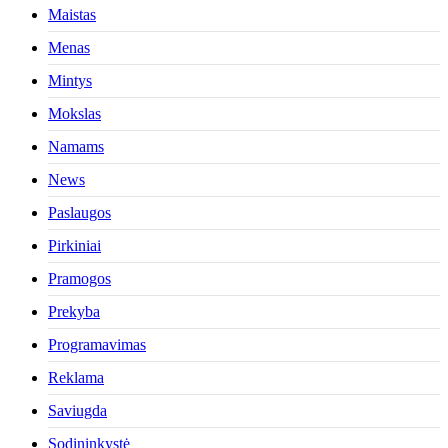
Maistas
Menas
Mintys
Mokslas
Namams
News
Paslaugos
Pirkiniai
Pramogos
Prekyba
Programavimas
Reklama
Saviugda
Sodininkystė