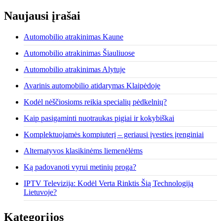
Naujausi įrašai
Automobilio atrakinimas Kaune
Automobilio atrakinimas Šiauliuose
Automobilio atrakinimas Alytuje
Avarinis automobilio atidarymas Klaipėdoje
Kodėl nėščiosioms reikia specialių pėdkelnių?
Kaip pasigaminti nuotraukas pigiai ir kokybiškai
Komplektuojamės kompiuterį – geriausi įvesties įrenginiai
Alternatyvos klasikinėms liemenėlėms
Ką padovanoti vyrui metinių proga?
IPTV Televizija: Kodėl Verta Rinktis Šią Technologiją
Lietuvoje?
Kategorijos