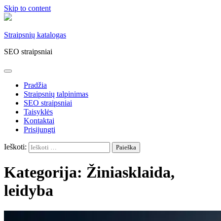
Skip to content
Straipsnių katalogas
SEO straipsniai
Pradžia
Straipsnių talpinimas
SEO straipsniai
Taisyklės
Kontaktai
Prisijungti
Ieškoti:
Kategorija:
Žiniasklaida,
leidyba