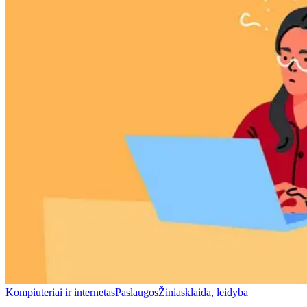
Kompiuteriai ir internetas
Paslaugos
Žiniasklaida, leidyba