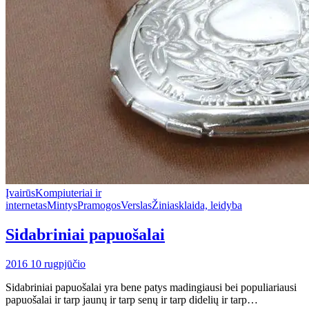
Įvairūs
Kompiuteriai ir
internetas
Mintys
Pramogos
Verslas
Žiniasklaida, leidyba
Sidabriniai papuošalai
2016 10 rugpjūčio
Sidabriniai papuošalai yra bene patys madingiausi bei populiariausi
papuošalai ir tarp jaunų ir tarp senų ir tarp didelių ir tarp…