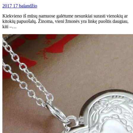
2017 17 balandžio
Kiekvieno iš mūsų namuose galėtume nesunkiai surasti vienokių ar
kitokių papuošalų. Žinoma, vieni žmonės yra linkę puoštis daugiau,
kiti –…