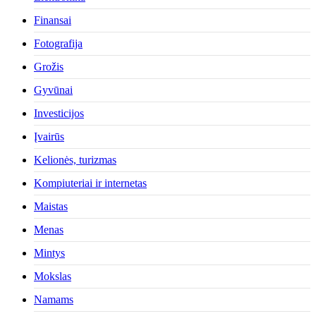
Finansai
Fotografija
Grožis
Gyvūnai
Investicijos
Įvairūs
Kelionės, turizmas
Kompiuteriai ir internetas
Maistas
Menas
Mintys
Mokslas
Namams