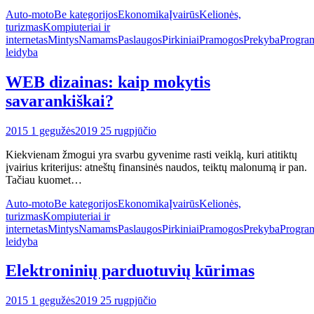
Auto-moto
Be kategorijos
Ekonomika
Įvairūs
Kelionės,
turizmas
Kompiuteriai ir
internetas
Mintys
Namams
Paslaugos
Pirkiniai
Pramogos
Prekyba
Progra
leidyba
WEB dizainas: kaip mokytis
savarankiškai?
2015 1 gegužės
2019 25 rugpjūčio
Kiekvienam žmogui yra svarbu gyvenime rasti veiklą, kuri atitiktų
įvairius kriterijus: atneštų finansinės naudos, teiktų malonumą ir pan.
Tačiau kuomet…
Auto-moto
Be kategorijos
Ekonomika
Įvairūs
Kelionės,
turizmas
Kompiuteriai ir
internetas
Mintys
Namams
Paslaugos
Pirkiniai
Pramogos
Prekyba
Progra
leidyba
Elektroninių parduotuvių kūrimas
2015 1 gegužės
2019 25 rugpjūčio