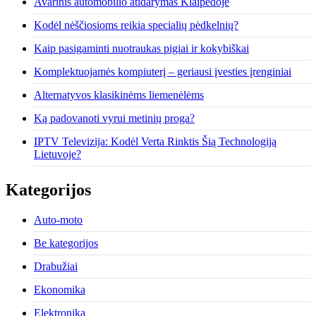
Avarinis automobilio atidarymas Klaipėdoje
Kodėl nėščiosioms reikia specialių pėdkelnių?
Kaip pasigaminti nuotraukas pigiai ir kokybiškai
Komplektuojamės kompiuterį – geriausi įvesties įrenginiai
Alternatyvos klasikinėms liemenėlėms
Ką padovanoti vyrui metinių proga?
IPTV Televizija: Kodėl Verta Rinktis Šią Technologiją
Lietuvoje?
Kategorijos
Auto-moto
Be kategorijos
Drabužiai
Ekonomika
Elektronika