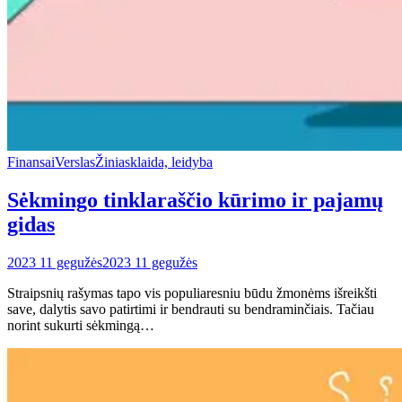
Finansai
Verslas
Žiniasklaida, leidyba
Sėkmingo tinklaraščio kūrimo ir pajamų
gidas
2023 11 gegužės
2023 11 gegužės
Straipsnių rašymas tapo vis populiaresniu būdu žmonėms išreikšti
save, dalytis savo patirtimi ir bendrauti su bendraminčiais. Tačiau
norint sukurti sėkmingą…