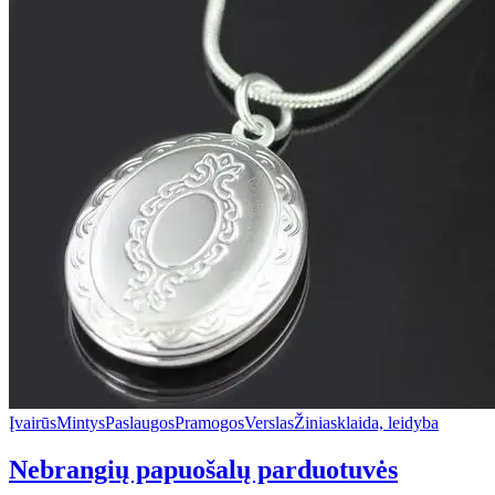
Įvairūs
Mintys
Paslaugos
Pramogos
Verslas
Žiniasklaida, leidyba
Nebrangių papuošalų parduotuvės