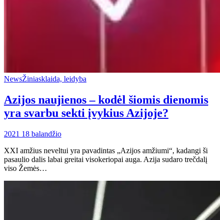
News
Žiniasklaida, leidyba
Azijos naujienos – kodėl šiomis dienomis
yra svarbu sekti įvykius Azijoje?
2021 18 balandžio
XXI amžius neveltui yra pavadintas „Azijos amžiumi“, kadangi ši
pasaulio dalis labai greitai visokeriopai auga. Azija sudaro trečdalį
viso Žemės…