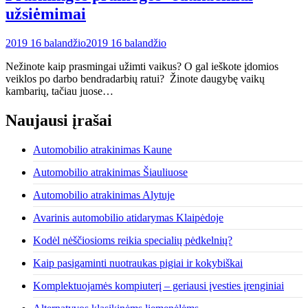
užsiėmimai
2019 16 balandžio
2019 16 balandžio
Nežinote kaip prasmingai užimti vaikus? O gal ieškote įdomios
veiklos po darbo bendradarbių ratui? Žinote daugybę vaikų
kambarių, tačiau juose…
Naujausi įrašai
Automobilio atrakinimas Kaune
Automobilio atrakinimas Šiauliuose
Automobilio atrakinimas Alytuje
Avarinis automobilio atidarymas Klaipėdoje
Kodėl nėščiosioms reikia specialių pėdkelnių?
Kaip pasigaminti nuotraukas pigiai ir kokybiškai
Komplektuojamės kompiuterį – geriausi įvesties įrenginiai