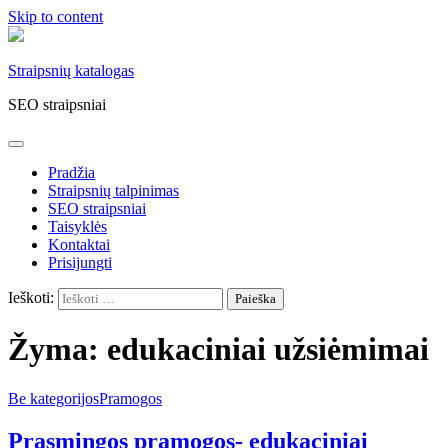
Skip to content
Straipsnių katalogas
SEO straipsniai
Pradžia
Straipsnių talpinimas
SEO straipsniai
Taisyklės
Kontaktai
Prisijungti
Ieškoti:
Žyma:
edukaciniai užsiėmimai
Be kategorijos
Pramogos
Prasmingos pramogos- edukaciniai