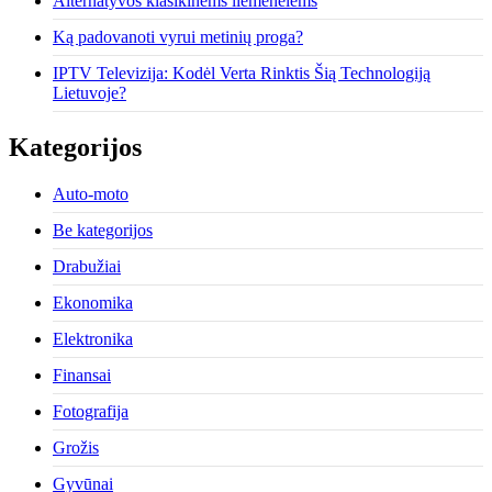
Alternatyvos klasikinėms liemenėlėms
Ką padovanoti vyrui metinių proga?
IPTV Televizija: Kodėl Verta Rinktis Šią Technologiją
Lietuvoje?
Kategorijos
Auto-moto
Be kategorijos
Drabužiai
Ekonomika
Elektronika
Finansai
Fotografija
Grožis
Gyvūnai