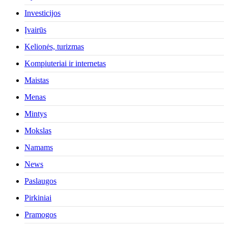
Investicijos
Įvairūs
Kelionės, turizmas
Kompiuteriai ir internetas
Maistas
Menas
Mintys
Mokslas
Namams
News
Paslaugos
Pirkiniai
Pramogos