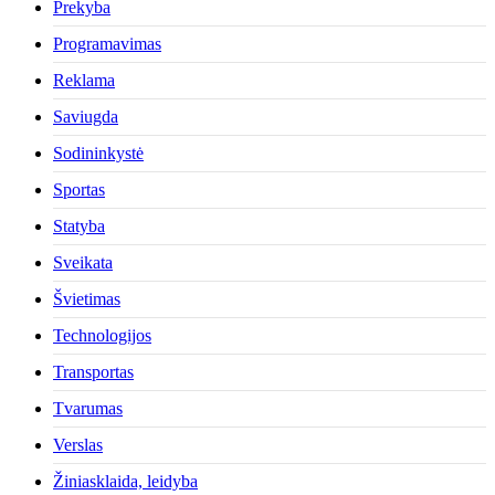
Prekyba
Programavimas
Reklama
Saviugda
Sodininkystė
Sportas
Statyba
Sveikata
Švietimas
Technologijos
Transportas
Tvarumas
Verslas
Žiniasklaida, leidyba