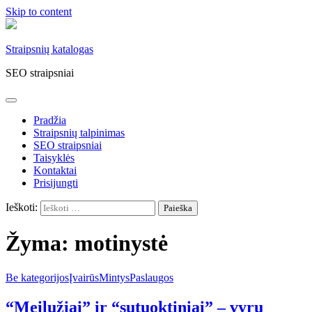
Skip to content
Straipsnių katalogas
SEO straipsniai
Pradžia
Straipsnių talpinimas
SEO straipsniai
Taisyklės
Kontaktai
Prisijungti
Ieškoti:
Žyma:
motinystė
Be kategorijos
Įvairūs
Mintys
Paslaugos
“Meilužiai” ir “sutuoktiniai” – vyrų