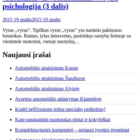
psichologija (3 dalis)
2015 19 spalio
2015 19 spalio
Vyras „vyras”. Tipiškas vyras „vyras” yra naminis paklusnus
botanikas. Ramus, tylus intravertas, pasirinkęs ramybę šeimoje su
vienintele moterimi, vietoje nuotykių…
Naujausi įrašai
Automobilio atrakinimas Kaune
Automobilio atrakinimas Šiauliuose
Automobilio atrakinimas Alytuje
Avarinis automobilio atidarymas Klaipėdoje
Kodėl nėščiosioms reikia specialių pėdkelnių?
Kaip pasigaminti nuotraukas pigiai ir kokybiškai
Komplektuojamės kompiuterį – geriausi įvesties įrenginiai