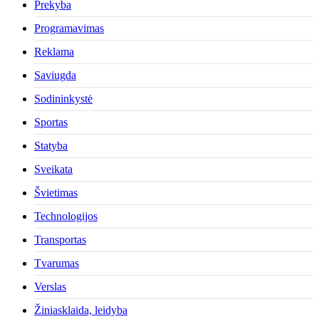
Prekyba
Programavimas
Reklama
Saviugda
Sodininkystė
Sportas
Statyba
Sveikata
Švietimas
Technologijos
Transportas
Tvarumas
Verslas
Žiniasklaida, leidyba