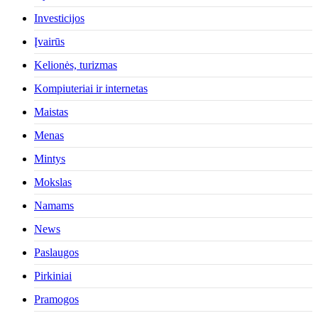
Investicijos
Įvairūs
Kelionės, turizmas
Kompiuteriai ir internetas
Maistas
Menas
Mintys
Mokslas
Namams
News
Paslaugos
Pirkiniai
Pramogos