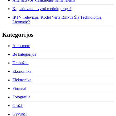
Alternatyvos klasikinėms liemenėlėms
Ką padovanoti vyrui metinių proga?
IPTV Televizija: Kodėl Verta Rinktis Šią Technologiją
Lietuvoje?
Kategorijos
Auto-moto
Be kategorijos
Drabužiai
Ekonomika
Elektronika
Finansai
Fotografija
Grožis
Gyvūnai