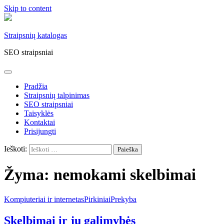
Skip to content
Straipsnių katalogas
SEO straipsniai
Pradžia
Straipsnių talpinimas
SEO straipsniai
Taisyklės
Kontaktai
Prisijungti
Ieškoti:
Žyma:
nemokami skelbimai
Kompiuteriai ir internetas
Pirkiniai
Prekyba
Skelbimai ir jų galimybės