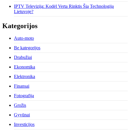
IPTV Televizija: Kodėl Verta Rinktis Šią Technologiją
Lietuvoje?
Kategorijos
Auto-moto
Be kategorijos
Drabužiai
Ekonomika
Elektronika
Finansai
Fotografija
Grožis
Gyvūnai
Investicijos