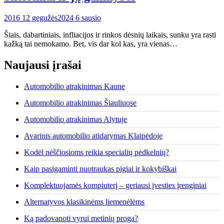
2016 12 gegužės
2024 6 sausio
Šiais, dabartiniais, infliacijos ir rinkos dėsnių laikais, sunku yra rasti
kažką tai nemokamo. Bet, vis dar kol kas, yra vienas…
Naujausi įrašai
Automobilio atrakinimas Kaune
Automobilio atrakinimas Šiauliuose
Automobilio atrakinimas Alytuje
Avarinis automobilio atidarymas Klaipėdoje
Kodėl nėščiosioms reikia specialių pėdkelnių?
Kaip pasigaminti nuotraukas pigiai ir kokybiškai
Komplektuojamės kompiuterį – geriausi įvesties įrenginiai
Alternatyvos klasikinėms liemenėlėms
Ką padovanoti vyrui metinių proga?