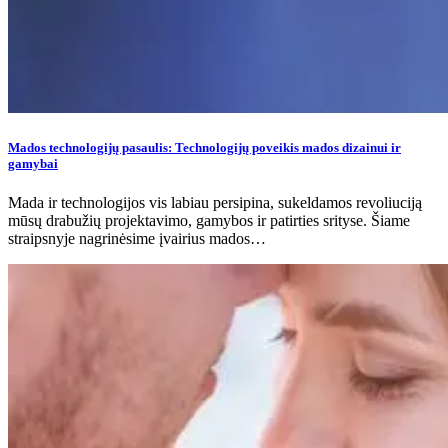
Mados technologijų pasaulis: Technologijų poveikis mados dizainui ir
gamybai
Mada ir technologijos vis labiau persipina, sukeldamos revoliuciją
mūsų drabužių projektavimo, gamybos ir patirties srityse. Šiame
straipsnyje nagrinėsime įvairius mados…