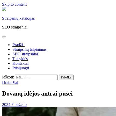
Skip to content
Straipsnių katalogas
SEO straipsniai
Pradžia
Straipsnių talpinimas
SEO straipsniai
Taisyklės
Kontaktai
Prisijungti
Ieškoti:
Drabužiai
Dovanų idėjos antrai pusei
2024 7 birželio