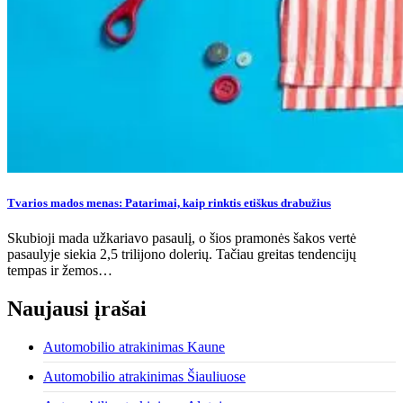
Tvarios mados menas: Patarimai, kaip rinktis etiškus drabužius
Skubioji mada užkariavo pasaulį, o šios pramonės šakos vertė
pasaulyje siekia 2,5 trilijono dolerių. Tačiau greitas tendencijų
tempas ir žemos…
Naujausi įrašai
Automobilio atrakinimas Kaune
Automobilio atrakinimas Šiauliuose