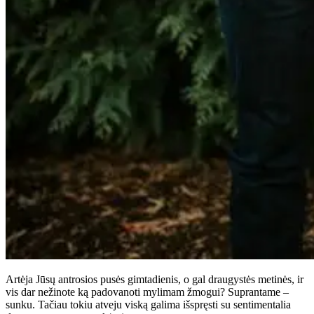
Artėja Jūsų antrosios pusės gimtadienis, o gal draugystės metinės, ir
vis dar nežinote ką padovanoti mylimam žmogui? Suprantame –
sunku. Tačiau tokiu atveju viską galima išspręsti su sentimentalia