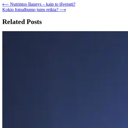
⟵
Nutrintos šlaunys – kaip to išvengti?
Kokio fotoalbumo jums reikia?
⟶
Related Posts