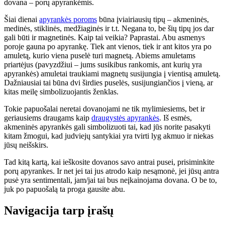
dovana – porų apyrankėmis.
Šiai dienai
apyrankės poroms
būna įviairiausių tipų – akmeninės,
medinės, stiklinės, medžiaginės ir t.t. Negana to, be šių tipų jos dar
gali būti ir magnetinės. Kaip tai veikia? Paprastai. Abu asmenys
poroje gauna po apyrankę. Tiek ant vienos, tiek ir ant kitos yra po
amuletą, kurio viena puselė turi magnetą. Abiems amuletams
priartėjus (pavyzdžiui – jums susikibus rankomis, ant kurių yra
apyrankės) amuletai traukiami magnetų susijungia į vientisą amuletą.
Dažniausiai tai būna dvi širdies puselės, susijungiančios į vieną, ar
kitas meilę simbolizuojantis ženklas.
Tokie papuošalai neretai dovanojami ne tik mylimiesiems, bet ir
geriausiems draugams kaip
draugystės apyrankės
. Iš esmės,
akmeninės apyrankės gali simbolizuoti tai, kad jūs norite pasakyti
kitam žmogui, kad judviejų santykiai yra tvirti lyg akmuo ir niekas
jūsų neišskirs.
Tad kitą kartą, kai ieškosite dovanos savo antrai pusei, prisiminkite
porų apyrankes. Ir net jei tai jus atrodo kaip nesąmonė, jei jūsų antra
pusė yra sentimentali, jam/jai tai bus neįkainojama dovana. O be to,
juk po papuošalą ta proga gausite abu.
Navigacija tarp įrašų