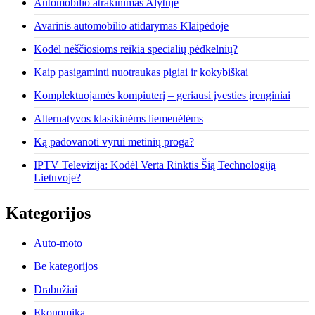
Automobilio atrakinimas Alytuje
Avarinis automobilio atidarymas Klaipėdoje
Kodėl nėščiosioms reikia specialių pėdkelnių?
Kaip pasigaminti nuotraukas pigiai ir kokybiškai
Komplektuojamės kompiuterį – geriausi įvesties įrenginiai
Alternatyvos klasikinėms liemenėlėms
Ką padovanoti vyrui metinių proga?
IPTV Televizija: Kodėl Verta Rinktis Šią Technologiją
Lietuvoje?
Kategorijos
Auto-moto
Be kategorijos
Drabužiai
Ekonomika