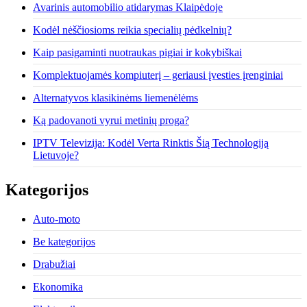
Avarinis automobilio atidarymas Klaipėdoje
Kodėl nėščiosioms reikia specialių pėdkelnių?
Kaip pasigaminti nuotraukas pigiai ir kokybiškai
Komplektuojamės kompiuterį – geriausi įvesties įrenginiai
Alternatyvos klasikinėms liemenėlėms
Ką padovanoti vyrui metinių proga?
IPTV Televizija: Kodėl Verta Rinktis Šią Technologiją
Lietuvoje?
Kategorijos
Auto-moto
Be kategorijos
Drabužiai
Ekonomika