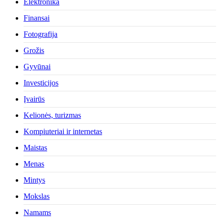
Elektronika
Finansai
Fotografija
Grožis
Gyvūnai
Investicijos
Įvairūs
Kelionės, turizmas
Kompiuteriai ir internetas
Maistas
Menas
Mintys
Mokslas
Namams