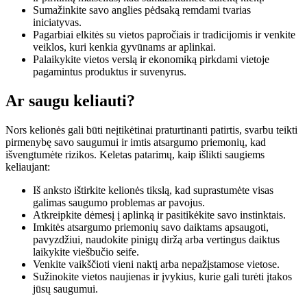
Sumažinkite savo anglies pėdsaką remdami tvarias
iniciatyvas.
Pagarbiai elkitės su vietos papročiais ir tradicijomis ir venkite
veiklos, kuri kenkia gyvūnams ar aplinkai.
Palaikykite vietos verslą ir ekonomiką pirkdami vietoje
pagamintus produktus ir suvenyrus.
Ar saugu keliauti?
Nors kelionės gali būti neįtikėtinai praturtinanti patirtis, svarbu teikti
pirmenybę savo saugumui ir imtis atsargumo priemonių, kad
išvengtumėte rizikos. Keletas patarimų, kaip išlikti saugiems
keliaujant:
Iš anksto ištirkite kelionės tikslą, kad suprastumėte visas
galimas saugumo problemas ar pavojus.
Atkreipkite dėmesį į aplinką ir pasitikėkite savo instinktais.
Imkitės atsargumo priemonių savo daiktams apsaugoti,
pavyzdžiui, naudokite pinigų diržą arba vertingus daiktus
laikykite viešbučio seife.
Venkite vaikščioti vieni naktį arba nepažįstamose vietose.
Sužinokite vietos naujienas ir įvykius, kurie gali turėti įtakos
jūsų saugumui.