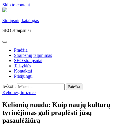
Skip to content
Straipsnių katalogas
SEO straipsniai
Pradžia
Straipsnių talpinimas
SEO straipsniai
Taisyklės
Kontaktai
Prisijungti
Ieškoti:
Kelionės, turizmas
Kelionių nauda: Kaip naujų kultūrų
tyrinėjimas gali praplėsti jūsų
pasaulėžiūrą