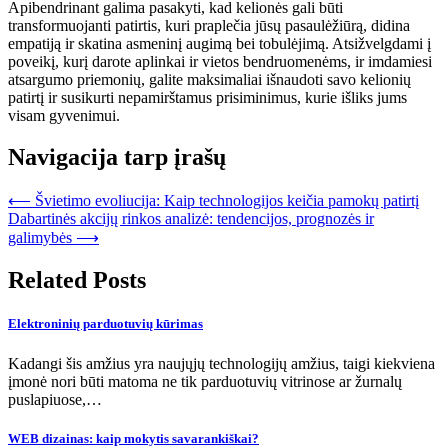
Apibendrinant galima pasakyti, kad kelionės gali būti
transformuojanti patirtis, kuri praplečia jūsų pasaulėžiūrą, didina
empatiją ir skatina asmeninį augimą bei tobulėjimą. Atsižvelgdami į
poveikį, kurį darote aplinkai ir vietos bendruomenėms, ir imdamiesi
atsargumo priemonių, galite maksimaliai išnaudoti savo kelionių
patirtį ir susikurti nepamirštamus prisiminimus, kurie išliks jums
visam gyvenimui.
Navigacija tarp įrašų
⟵
Švietimo evoliucija: Kaip technologijos keičia pamokų patirtį
Dabartinės akcijų rinkos analizė: tendencijos, prognozės ir
galimybės
⟶
Related Posts
Elektroninių parduotuvių kūrimas
Kadangi šis amžius yra naujųjų technologijų amžius, taigi kiekviena
įmonė nori būti matoma ne tik parduotuvių vitrinose ar žurnalų
puslapiuose,…
WEB dizainas: kaip mokytis savarankiškai?