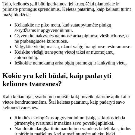
Taip, kelionės gali būti įperkamos, jei kruopščiai planuojate ir
priimate protingus sprendimus. Keletas patarimų, kaip keliauti turint
mažą biudžetą:
Keliaukite ne piko metu, kad sutaupytumėte pinigų
skrydžiams ir apgyvendinimui.
Gyvenkite nakvynės namuose arba pigiuose viešbučiuose, o
ne prabangiuose kurortuose.
Valgykite vietinį maistą, užuot valgę brangiuose restoranuose.
Keiskite viešąjį transportą vietoj taksi ar nuomojamų
automobilių.
Ieškokite nemokamų arba pigių pramogų ir lankytinų vietų.
Kokie yra keli būdai, kaip padaryti
keliones tvaresnes?
Kaip keliautojai, svarbu nepamiršti, kokį poveikį darome aplinkai ir
vietos bendruomenėms. Štai keletas patarimų, kaip padaryti savo
keliones tvaresnes:
Rinkitės ekologiškas apgyvendinimo įstaigas, kurios teikia
pirmenybę tvarumui ir mažina savo poveikį aplinkai.
Naudokite daugkartinio naudojimo vandens buteliukus, indus
ir pirkinių maišelius, kad sumažintumėte atliekų kiekį.