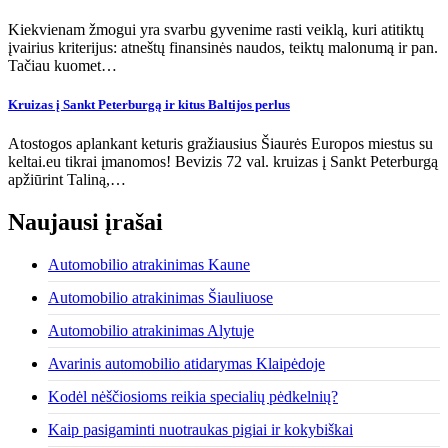
Kiekvienam žmogui yra svarbu gyvenime rasti veiklą, kuri atitiktų
įvairius kriterijus: atneštų finansinės naudos, teiktų malonumą ir pan.
Tačiau kuomet…
Kruizas į Sankt Peterburgą ir kitus Baltijos perlus
Atostogos aplankant keturis gražiausius Šiaurės Europos miestus su
keltai.eu tikrai įmanomos! Bevizis 72 val. kruizas į Sankt Peterburgą
apžiūrint Taliną,…
Naujausi įrašai
Automobilio atrakinimas Kaune
Automobilio atrakinimas Šiauliuose
Automobilio atrakinimas Alytuje
Avarinis automobilio atidarymas Klaipėdoje
Kodėl nėščiosioms reikia specialių pėdkelnių?
Kaip pasigaminti nuotraukas pigiai ir kokybiškai