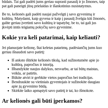
būdais. Tai gali padėti jums geriau suprasti pasaulį ir jo žmones, taip
pat gali paneigti jūsų prielaidas ir išankstinius nusistatymus.
Be to, kelionės gali padėti naujai pažvelgti į savo gyvenimą ir
kultūrą. Matydami, kaip gyvena ir kaip į pasaulį žvelgia kiti žmonės,
galite geriau įvertinti savo kultūrą ir tapatybę, be to, tai gali jus
įkvėpti imtis teigiamų pokyčių savo gyvenime.
Kokie yra keli patarimai, kaip keliauti?
Jei planuojate kelionę, štai keletas patarimų, padėsiančių jums kuo
geriau išnaudoti savo patirtį:
Iš anksto ištirkite kelionės tikslą, kad sužinotumėte apie jo
kultūrą, papročius ir istoriją.
Išbandykite naujus dalykus, nesvarbu, ar tai būtų maistas,
veikla, ar patirtis.
Būkite atviri ir gerbkite vietos papročius bei tradicijas.
Bendraukite su vietiniais gyventojais ir sužinokite daugiau
apie jų gyvenimo būdą.
Skirkite laiko apmąstyti savo patirtį ir tai, ko išmokote.
Ar kelionės gali būti įperkamos?