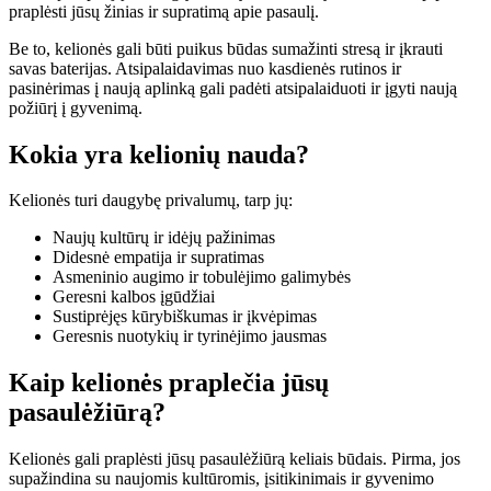
praplėsti jūsų žinias ir supratimą apie pasaulį.
Be to, kelionės gali būti puikus būdas sumažinti stresą ir įkrauti
savas baterijas. Atsipalaidavimas nuo kasdienės rutinos ir
pasinėrimas į naują aplinką gali padėti atsipalaiduoti ir įgyti naują
požiūrį į gyvenimą.
Kokia yra kelionių nauda?
Kelionės turi daugybę privalumų, tarp jų:
Naujų kultūrų ir idėjų pažinimas
Didesnė empatija ir supratimas
Asmeninio augimo ir tobulėjimo galimybės
Geresni kalbos įgūdžiai
Sustiprėjęs kūrybiškumas ir įkvėpimas
Geresnis nuotykių ir tyrinėjimo jausmas
Kaip kelionės praplečia jūsų
pasaulėžiūrą?
Kelionės gali praplėsti jūsų pasaulėžiūrą keliais būdais. Pirma, jos
supažindina su naujomis kultūromis, įsitikinimais ir gyvenimo