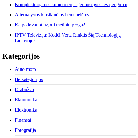
Komplektuojamės kompiuterį – geriausi įvesties įrenginiai
Alternatyvos klasikinėms liemenėlėms
Ką padovanoti vyrui metinių proga?
IPTV Televizija: Kodėl Verta Rinktis Šią Technologiją
Lietuvoje?
Kategorijos
Auto-moto
Be kategorijos
Drabužiai
Ekonomika
Elektronika
Finansai
Fotografija