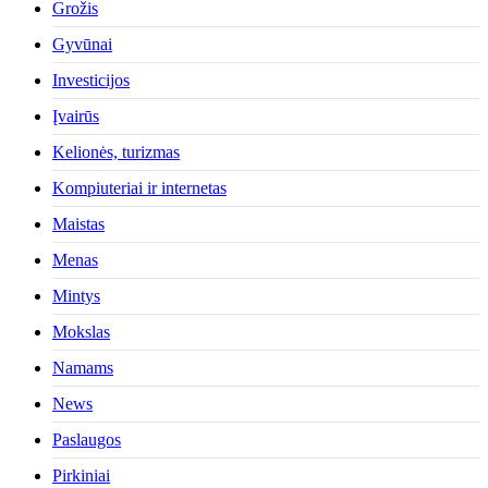
Grožis
Gyvūnai
Investicijos
Įvairūs
Kelionės, turizmas
Kompiuteriai ir internetas
Maistas
Menas
Mintys
Mokslas
Namams
News
Paslaugos
Pirkiniai