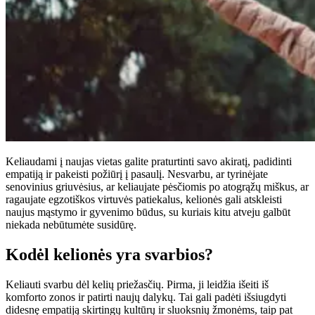
Keliaudami į naujas vietas galite praturtinti savo akiratį, padidinti
empatiją ir pakeisti požiūrį į pasaulį. Nesvarbu, ar tyrinėjate
senovinius griuvėsius, ar keliaujate pėsčiomis po atogrąžų miškus, ar
ragaujate egzotiškos virtuvės patiekalus, kelionės gali atskleisti
naujus mąstymo ir gyvenimo būdus, su kuriais kitu atveju galbūt
niekada nebūtumėte susidūrę.
Kodėl kelionės yra svarbios?
Keliauti svarbu dėl kelių priežasčių. Pirma, ji leidžia išeiti iš
komforto zonos ir patirti naujų dalykų. Tai gali padėti išsiugdyti
didesnę empatiją skirtingų kultūrų ir sluoksnių žmonėms, taip pat