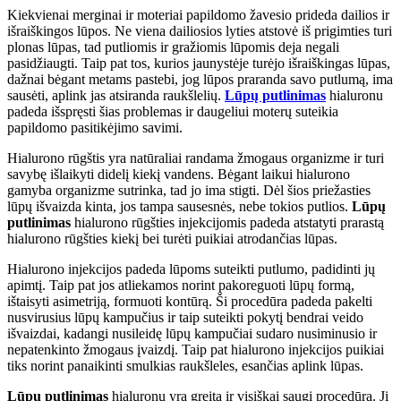
Kiekvienai merginai ir moteriai papildomo žavesio prideda dailios ir
išraiškingos lūpos. Ne viena dailiosios lyties atstovė iš prigimties turi
plonas lūpas, tad putliomis ir gražiomis lūpomis deja negali
pasidžiaugti. Taip pat tos, kurios jaunystėje turėjo išraiškingas lūpas,
dažnai bėgant metams pastebi, jog lūpos praranda savo putlumą, ima
sausėti, aplink jas atsiranda raukšlelių.
Lūpų putlinimas
hialuronu
padeda išspręsti šias problemas ir daugeliui moterų suteikia
papildomo pasitikėjimo savimi.
Hialurono rūgštis yra natūraliai randama žmogaus organizme ir turi
savybę išlaikyti didelį kiekį vandens. Bėgant laikui hialurono
gamyba organizme sutrinka, tad jo ima stigti. Dėl šios priežasties
lūpų išvaizda kinta, jos tampa sausesnės, nebe tokios putlios.
Lūpų
putlinimas
hialurono rūgšties injekcijomis padeda atstatyti prarastą
hialurono rūgšties kiekį bei turėti puikiai atrodančias lūpas.
Hialurono injekcijos padeda lūpoms suteikti putlumo, padidinti jų
apimtį. Taip pat jos atliekamos norint pakoreguoti lūpų formą,
ištaisyti asimetriją, formuoti kontūrą. Ši procedūra padeda pakelti
nusvirusius lūpų kampučius ir taip suteikti pokytį bendrai veido
išvaizdai, kadangi nusileidę lūpų kampučiai sudaro nusiminusio ir
nepatenkinto žmogaus įvaizdį. Taip pat hialurono injekcijos puikiai
tiks norint panaikinti smulkias raukšleles, esančias aplink lūpas.
Lūpų putlinimas
hialuronu yra greita ir visiškai saugi procedūra. Ji