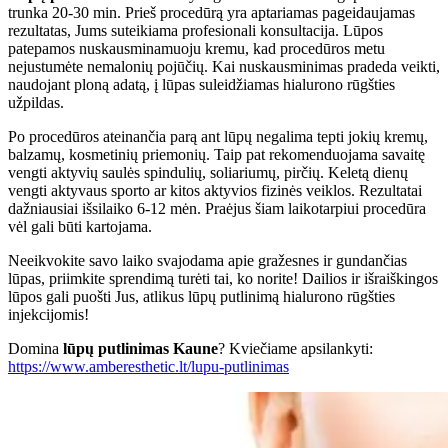
trunka 20-30 min. Prieš procedūrą yra aptariamas pageidaujamas
rezultatas, Jums suteikiama profesionali konsultacija. Lūpos
patepamos nuskausminamuoju kremu, kad procedūros metu
nejustumėte nemalonių pojūčių. Kai nuskausminimas pradeda veikti,
naudojant ploną adatą, į lūpas suleidžiamas hialurono rūgšties
užpildas.
Po procedūros ateinančia parą ant lūpų negalima tepti jokių kremų,
balzamų, kosmetinių priemonių. Taip pat rekomenduojama savaitę
vengti aktyvių saulės spindulių, soliariumų, pirčių. Keletą dienų
vengti aktyvaus sporto ar kitos aktyvios fizinės veiklos. Rezultatai
dažniausiai išsilaiko 6-12 mėn. Praėjus šiam laikotarpiui procedūra
vėl gali būti kartojama.
Neeikvokite savo laiko svajodama apie gražesnes ir gundančias
lūpas, priimkite sprendimą turėti tai, ko norite! Dailios ir išraiškingos
lūpos gali puošti Jus, atlikus lūpų putlinimą hialurono rūgšties
injekcijomis!
Domina
lūpų putlinimas Kaune
? Kviečiame apsilankyti:
https://www.amberesthetic.lt/lupu-putlinimas