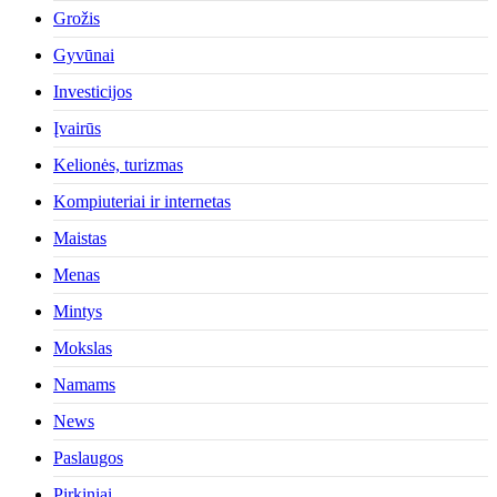
Grožis
Gyvūnai
Investicijos
Įvairūs
Kelionės, turizmas
Kompiuteriai ir internetas
Maistas
Menas
Mintys
Mokslas
Namams
News
Paslaugos
Pirkiniai