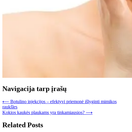
Navigacija tarp įrašų
⟵
Botulino injekcijos – efektyvi priemonė išlyginti mimikos
raukšles
Kokios kaukės plaukams yra tinkamiausios?
⟶
Related Posts