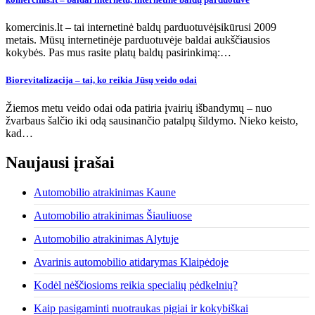
komercinis.lt – tai internetinė baldų parduotuvėįsikūrusi 2009
metais. Mūsų internetinėje parduotuvėje baldai aukščiausios
kokybės. Pas mus rasite platų baldų pasirinkimą:…
Biorevitalizacija – tai, ko reikia Jūsų veido odai
Žiemos metu veido odai oda patiria įvairių išbandymų – nuo
žvarbaus šalčio iki odą sausinančio patalpų šildymo. Nieko keisto,
kad…
Naujausi įrašai
Automobilio atrakinimas Kaune
Automobilio atrakinimas Šiauliuose
Automobilio atrakinimas Alytuje
Avarinis automobilio atidarymas Klaipėdoje
Kodėl nėščiosioms reikia specialių pėdkelnių?
Kaip pasigaminti nuotraukas pigiai ir kokybiškai