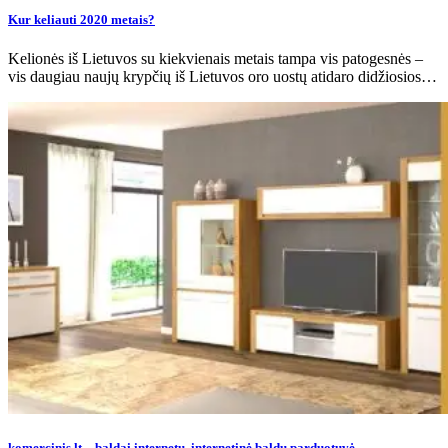
Kur keliauti 2020 metais?
Kelionės iš Lietuvos su kiekvienais metais tampa vis patogesnės –
vis daugiau naujų krypčių iš Lietuvos oro uostų atidaro didžiosios…
komercinis.lt – baldai internetu, internetinė baldų parduotuvė