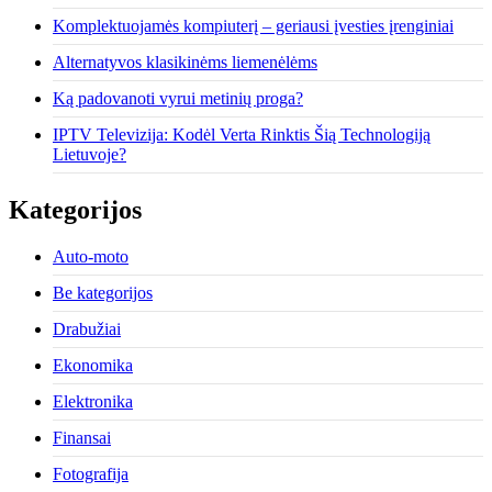
Komplektuojamės kompiuterį – geriausi įvesties įrenginiai
Alternatyvos klasikinėms liemenėlėms
Ką padovanoti vyrui metinių proga?
IPTV Televizija: Kodėl Verta Rinktis Šią Technologiją
Lietuvoje?
Kategorijos
Auto-moto
Be kategorijos
Drabužiai
Ekonomika
Elektronika
Finansai
Fotografija