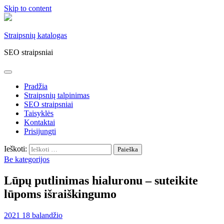
Skip to content
Straipsnių katalogas
SEO straipsniai
Pradžia
Straipsnių talpinimas
SEO straipsniai
Taisyklės
Kontaktai
Prisijungti
Ieškoti:
Be kategorijos
Lūpų putlinimas hialuronu – suteikite
lūpoms išraiškingumo
2021 18 balandžio