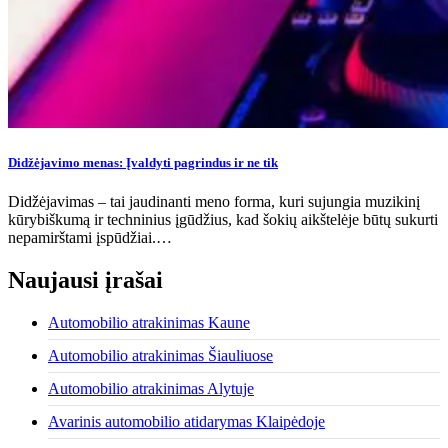
Didžėjavimo menas: Įvaldyti pagrindus ir ne tik
Didžėjavimas – tai jaudinanti meno forma, kuri sujungia muzikinį
kūrybiškumą ir techninius įgūdžius, kad šokių aikštelėje būtų sukurti
nepamirštami įspūdžiai.…
Naujausi įrašai
Automobilio atrakinimas Kaune
Automobilio atrakinimas Šiauliuose
Automobilio atrakinimas Alytuje
Avarinis automobilio atidarymas Klaipėdoje