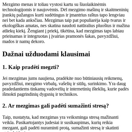
Mezgimo menas ir toliau vystosi kartu su šiuolaikinėmis
technologijomis ir naujovėmis. Dėl mezgimo mašinų ir skaitmeninių
įrankių pažangos kurti sudėtingus ir įmantrius raštus tapo lengviau
nei bet kada anksčiau. Mezgimas taip pat populiarėja kaip tvarus ir
ekologiškas amatas, nes skatina naudoti natūralius pluoštus ir mažina
atliekų kiekį. Žengiant į priekį, tikėtina, kad mezgimas taps labiau
prieinamas ir integruotas į įvairias pramonės šakas, pavyzdžiui,
mados ir namų dekoro.
Dažnai užduodami klausimai
1. Kaip pradėti megzti?
Jei mezgimas jums naujiena, pradėkite nuo būtiniausių reikmenų,
pavyzdžiui, mezgimo virbalų, vašelių ir siūlų, surinkimo. Yra daug
pradedantiems tinkamų vadovėlių ir internetinių išteklių, kurie padės
išmokti pagrindinių dygsnių ir technikos.
2. Ar mezgimas gali padėti sumažinti stresą?
Taip, nustatyta, kad mezgimas yra veiksminga stresą mažinanti
veikla. Pasikartojantys judesiai ir susikaupimas, kurių reikia
mezgant, gali padėti nuraminti protą, sumažinti stresą ir skatinti