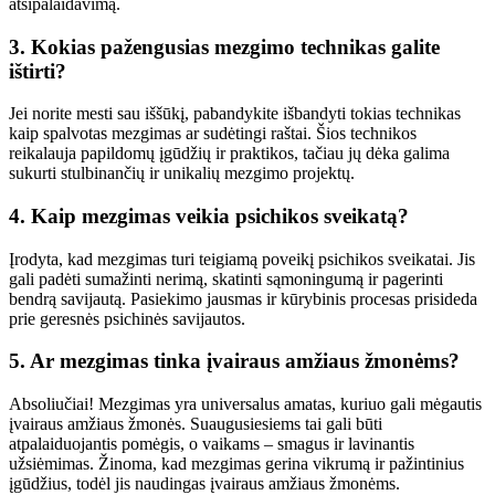
atsipalaidavimą.
3. Kokias pažengusias mezgimo technikas galite
ištirti?
Jei norite mesti sau iššūkį, pabandykite išbandyti tokias technikas
kaip spalvotas mezgimas ar sudėtingi raštai. Šios technikos
reikalauja papildomų įgūdžių ir praktikos, tačiau jų dėka galima
sukurti stulbinančių ir unikalių mezgimo projektų.
4. Kaip mezgimas veikia psichikos sveikatą?
Įrodyta, kad mezgimas turi teigiamą poveikį psichikos sveikatai. Jis
gali padėti sumažinti nerimą, skatinti sąmoningumą ir pagerinti
bendrą savijautą. Pasiekimo jausmas ir kūrybinis procesas prisideda
prie geresnės psichinės savijautos.
5. Ar mezgimas tinka įvairaus amžiaus žmonėms?
Absoliučiai! Mezgimas yra universalus amatas, kuriuo gali mėgautis
įvairaus amžiaus žmonės. Suaugusiesiems tai gali būti
atpalaiduojantis pomėgis, o vaikams – smagus ir lavinantis
užsiėmimas. Žinoma, kad mezgimas gerina vikrumą ir pažintinius
įgūdžius, todėl jis naudingas įvairaus amžiaus žmonėms.