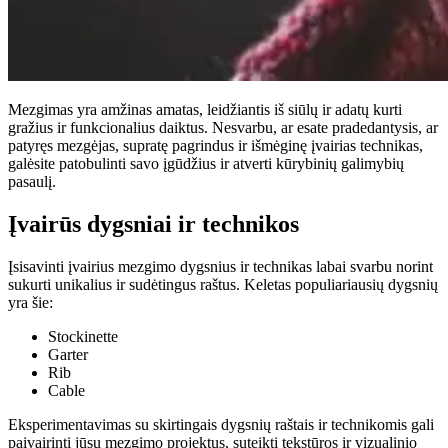
Mezgimas yra amžinas amatas, leidžiantis iš siūlų ir adatų kurti
gražius ir funkcionalius daiktus. Nesvarbu, ar esate pradedantysis, ar
patyręs mezgėjas, supratę pagrindus ir išmėginę įvairias technikas,
galėsite patobulinti savo įgūdžius ir atverti kūrybinių galimybių
pasaulį.
Įvairūs dygsniai ir technikos
Įsisavinti įvairius mezgimo dygsnius ir technikas labai svarbu norint
sukurti unikalius ir sudėtingus raštus. Keletas populiariausių dygsnių
yra šie:
Stockinette
Garter
Rib
Cable
Eksperimentavimas su skirtingais dygsnių raštais ir technikomis gali
paįvairinti jūsų mezgimo projektus, suteikti tekstūros ir vizualinio