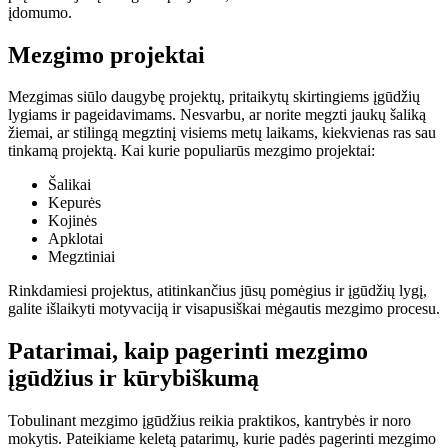
įdomumo.
Mezgimo projektai
Mezgimas siūlo daugybę projektų, pritaikytų skirtingiems įgūdžių
lygiams ir pageidavimams. Nesvarbu, ar norite megzti jaukų šaliką
žiemai, ar stilingą megztinį visiems metų laikams, kiekvienas ras sau
tinkamą projektą. Kai kurie populiarūs mezgimo projektai:
Šalikai
Kepurės
Kojinės
Apklotai
Megztiniai
Rinkdamiesi projektus, atitinkančius jūsų pomėgius ir įgūdžių lygį,
galite išlaikyti motyvaciją ir visapusiškai mėgautis mezgimo procesu.
Patarimai, kaip pagerinti mezgimo
įgūdžius ir kūrybiškumą
Tobulinant mezgimo įgūdžius reikia praktikos, kantrybės ir noro
mokytis. Pateikiame keletą patarimų, kurie padės pagerinti mezgimo