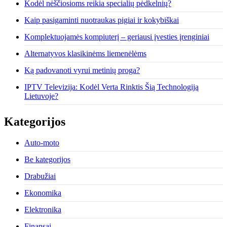
Kodėl nėščiosioms reikia specialių pėdkelnių?
Kaip pasigaminti nuotraukas pigiai ir kokybiškai
Komplektuojamės kompiuterį – geriausi įvesties įrenginiai
Alternatyvos klasikinėms liemenėlėms
Ką padovanoti vyrui metinių proga?
IPTV Televizija: Kodėl Verta Rinktis Šią Technologiją
Lietuvoje?
Kategorijos
Auto-moto
Be kategorijos
Drabužiai
Ekonomika
Elektronika
Finansai