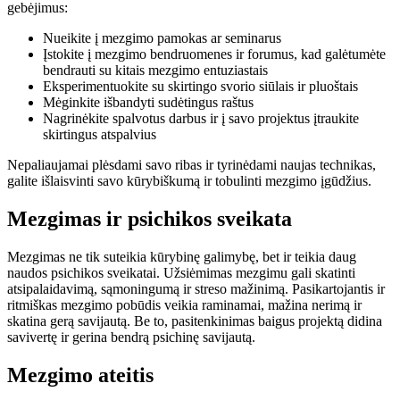
gebėjimus:
Nueikite į mezgimo pamokas ar seminarus
Įstokite į mezgimo bendruomenes ir forumus, kad galėtumėte
bendrauti su kitais mezgimo entuziastais
Eksperimentuokite su skirtingo svorio siūlais ir pluoštais
Mėginkite išbandyti sudėtingus raštus
Nagrinėkite spalvotus darbus ir į savo projektus įtraukite
skirtingus atspalvius
Nepaliaujamai plėsdami savo ribas ir tyrinėdami naujas technikas,
galite išlaisvinti savo kūrybiškumą ir tobulinti mezgimo įgūdžius.
Mezgimas ir psichikos sveikata
Mezgimas ne tik suteikia kūrybinę galimybę, bet ir teikia daug
naudos psichikos sveikatai. Užsiėmimas mezgimu gali skatinti
atsipalaidavimą, sąmoningumą ir streso mažinimą. Pasikartojantis ir
ritmiškas mezgimo pobūdis veikia raminamai, mažina nerimą ir
skatina gerą savijautą. Be to, pasitenkinimas baigus projektą didina
savivertę ir gerina bendrą psichinę savijautą.
Mezgimo ateitis