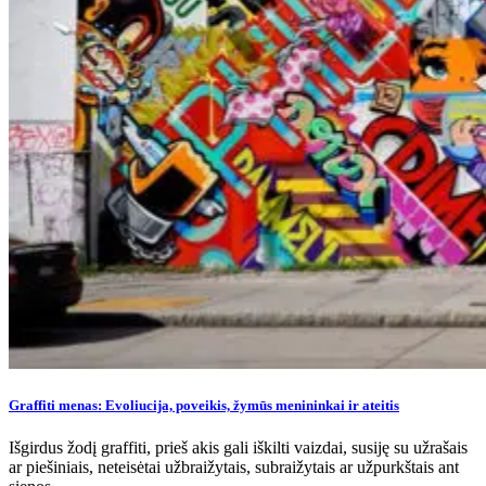
Graffiti menas: Evoliucija, poveikis, žymūs menininkai ir ateitis
Išgirdus žodį graffiti, prieš akis gali iškilti vaizdai, susiję su užrašais
ar piešiniais, neteisėtai užbraižytais, subraižytais ar užpurkštais ant