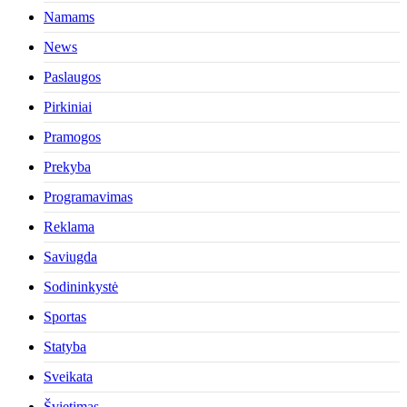
Namams
News
Paslaugos
Pirkiniai
Pramogos
Prekyba
Programavimas
Reklama
Saviugda
Sodininkystė
Sportas
Statyba
Sveikata
Švietimas