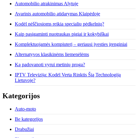
Automobilio atrakinimas Alytuje
Avarinis automobilio atidarymas Klaipėdoje
Kodėl nėščiosioms reikia specialių pėdkelnių?
Kaip pasigaminti nuotraukas pigiai ir kokybiškai
Komplektuojamės kompiuterį – geriausi įvesties įrenginiai
Alternatyvos klasikinėms liemenėlėms
Ką padovanoti vyrui metinių proga?
IPTV Televizija: Kodėl Verta Rinktis Šią Technologiją
Lietuvoje?
Kategorijos
Auto-moto
Be kategorijos
Drabužiai