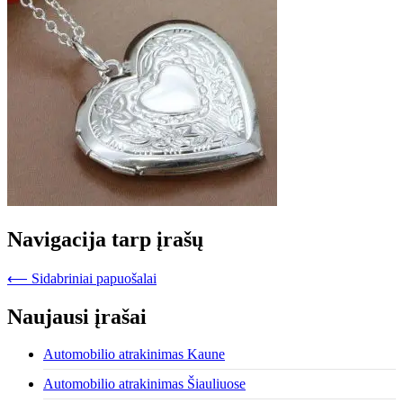
Navigacija tarp įrašų
⟵
Sidabriniai papuošalai
Naujausi įrašai
Automobilio atrakinimas Kaune
Automobilio atrakinimas Šiauliuose