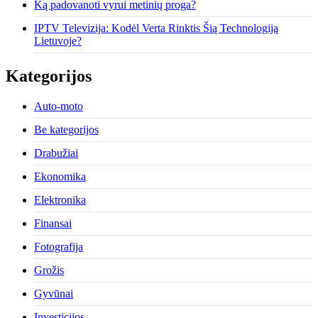
Ką padovanoti vyrui metinių proga?
IPTV Televizija: Kodėl Verta Rinktis Šią Technologiją
Lietuvoje?
Kategorijos
Auto-moto
Be kategorijos
Drabužiai
Ekonomika
Elektronika
Finansai
Fotografija
Grožis
Gyvūnai
Investicijos