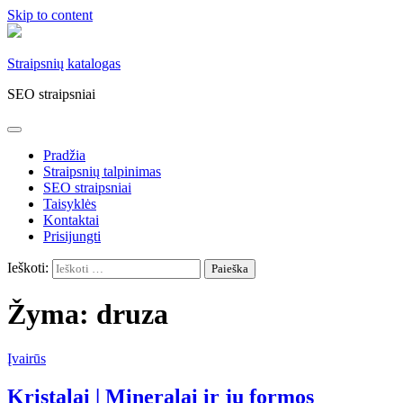
Skip to content
Straipsnių katalogas
SEO straipsniai
Pradžia
Straipsnių talpinimas
SEO straipsniai
Taisyklės
Kontaktai
Prisijungti
Ieškoti:
Žyma:
druza
Įvairūs
Kristalai | Mineralai ir jų formos