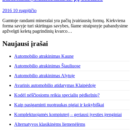
2016 10 rugpjūčio
Gamtoje randami mineralai yra pačių įvairiausių formų. Kiekviena
forma savyje turi skirtingas savybes, šiame straipsnyje pabandysime
apžvelgti keletą pagrindinių kvarco…
Naujausi įrašai
Automobilio atrakinimas Kaune
Automobilio atrakinimas Šiauliuose
Automobilio atrakinimas Alytuje
Avarinis automobilio atidarymas Klaipėdoje
Kodėl nėščiosioms reikia specialių pėdkelnių?
Kaip pasigaminti nuotraukas pigiai ir kokybiškai
Komplektuojamės kompiuterį – geriausi įvesties įrenginiai
Alternatyvos klasikinėms liemenėlėms