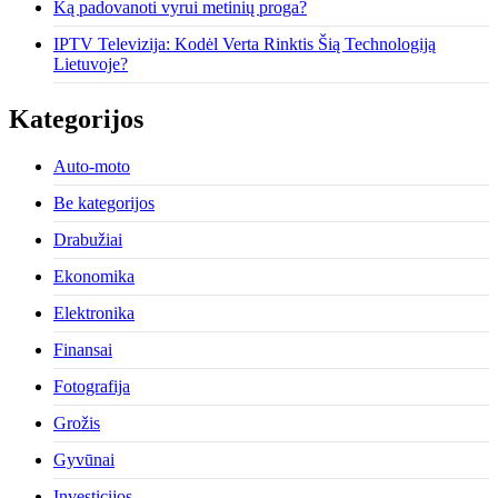
Ką padovanoti vyrui metinių proga?
IPTV Televizija: Kodėl Verta Rinktis Šią Technologiją
Lietuvoje?
Kategorijos
Auto-moto
Be kategorijos
Drabužiai
Ekonomika
Elektronika
Finansai
Fotografija
Grožis
Gyvūnai
Investicijos