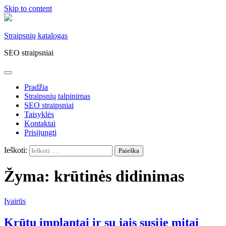
Skip to content
Straipsnių katalogas
SEO straipsniai
Pradžia
Straipsnių talpinimas
SEO straipsniai
Taisyklės
Kontaktai
Prisijungti
Ieškoti:
Žyma:
krūtinės didinimas
Įvairūs
Krūtų implantai ir su jais susiję mitai