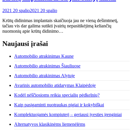
2021 20 spalio
2021 20 spalio
Krūtų didinimas implantais skaičiuoja jau ne vieną dešimtmetį,
tačiau vis dar galima sutikti įvairių nepasitikėjimą keliančių
nuomonių apie krūtų didinimo…
Naujausi įrašai
Automobilio atrakinimas Kaune
Automobilio atrakinimas Šiauliuose
Automobilio atrakinimas Alytuje
Avarinis automobilio atidarymas Klaipėdoje
Kodėl nėščiosioms reikia specialių pėdkelnių?
Kaip pasigaminti nuotraukas pigiai ir kokybiškai
Komplektuojamės kompiuterį – geriausi įvesties įrenginiai
Alternatyvos klasikinėms liemenėlėms