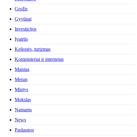
Grožis
Gyvūnai
Investicijos
Įvairūs
Kelionės, turizmas
Kompiuteriai ir internetas
Maistas
Menas
Mintys
Mokslas
Namams
News
Paslaugos