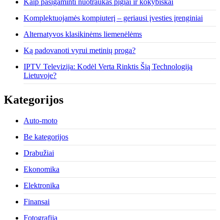
Kaip pasigaminti nuotraukas pigiai ir kokybiškai
Komplektuojamės kompiuterį – geriausi įvesties įrenginiai
Alternatyvos klasikinėms liemenėlėms
Ką padovanoti vyrui metinių proga?
IPTV Televizija: Kodėl Verta Rinktis Šią Technologiją
Lietuvoje?
Kategorijos
Auto-moto
Be kategorijos
Drabužiai
Ekonomika
Elektronika
Finansai
Fotografija