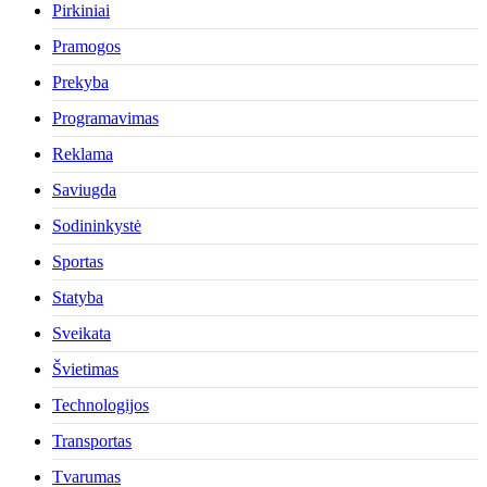
Pirkiniai
Pramogos
Prekyba
Programavimas
Reklama
Saviugda
Sodininkystė
Sportas
Statyba
Sveikata
Švietimas
Technologijos
Transportas
Tvarumas