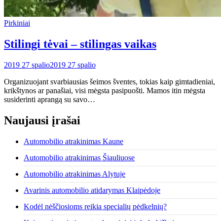
Pirkiniai
Stilingi tėvai – stilingas vaikas
2019 27 spalio
2019 27 spalio
Organizuojant svarbiausias šeimos šventes, tokias kaip gimtadieniai,
krikštynos ar panašiai, visi mėgsta pasipuošti. Mamos itin mėgsta
susiderinti aprangą su savo…
Naujausi įrašai
Automobilio atrakinimas Kaune
Automobilio atrakinimas Šiauliuose
Automobilio atrakinimas Alytuje
Avarinis automobilio atidarymas Klaipėdoje
Kodėl nėščiosioms reikia specialių pėdkelnių?