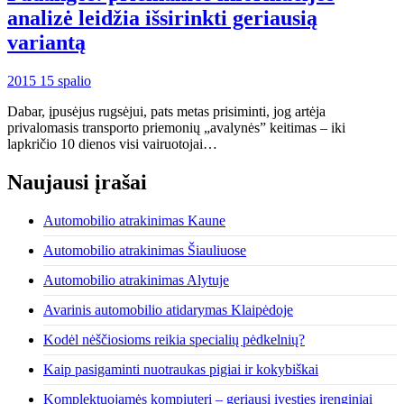
analizė leidžia išsirinkti geriausią
variantą
2015 15 spalio
Dabar, įpusėjus rugsėjui, pats metas prisiminti, jog artėja
privalomasis transporto priemonių „avalynės” keitimas – iki
lapkričio 10 dienos visi vairuotojai…
Naujausi įrašai
Automobilio atrakinimas Kaune
Automobilio atrakinimas Šiauliuose
Automobilio atrakinimas Alytuje
Avarinis automobilio atidarymas Klaipėdoje
Kodėl nėščiosioms reikia specialių pėdkelnių?
Kaip pasigaminti nuotraukas pigiai ir kokybiškai
Komplektuojamės kompiuterį – geriausi įvesties įrenginiai