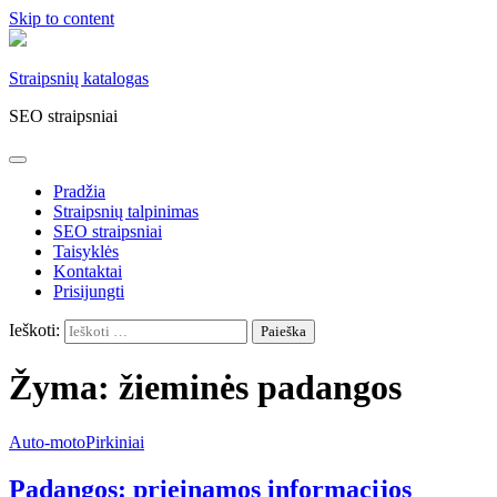
Skip to content
Straipsnių katalogas
SEO straipsniai
Pradžia
Straipsnių talpinimas
SEO straipsniai
Taisyklės
Kontaktai
Prisijungti
Ieškoti:
Žyma:
žieminės padangos
Auto-moto
Pirkiniai
Padangos: prieinamos informacijos