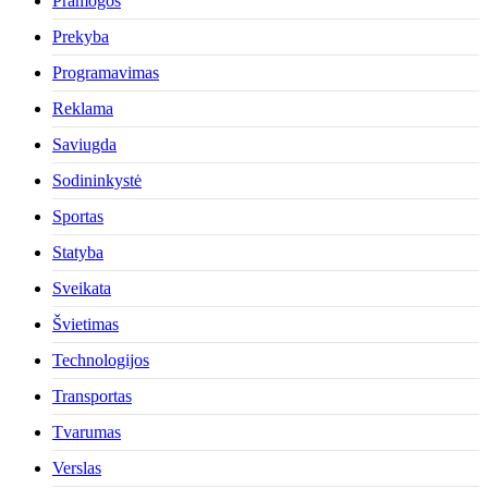
Pramogos
Prekyba
Programavimas
Reklama
Saviugda
Sodininkystė
Sportas
Statyba
Sveikata
Švietimas
Technologijos
Transportas
Tvarumas
Verslas