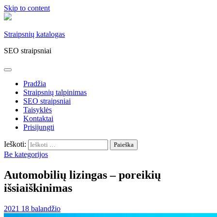
Skip to content
Straipsnių katalogas
SEO straipsniai
Pradžia
Straipsnių talpinimas
SEO straipsniai
Taisyklės
Kontaktai
Prisijungti
Ieškoti:
Be kategorijos
Automobilių lizingas – poreikių
išsiaiškinimas
2021 18 balandžio