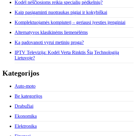
Kodėl nėščiosioms reikia specialių pėdkelnių?
Kaip pasigaminti nuotraukas pigiai ir kokybiškai
Komplektuojamės kompiuterį – geriausi įvesties įrenginiai
Alternatyvos klasikinėms liemenėlėms
Ką padovanoti vyrui metinių proga?
IPTV Televizija: Kodėl Verta Rinktis Šią Technologiją
Lietuvoje?
Kategorijos
Auto-moto
Be kategorijos
Drabužiai
Ekonomika
Elektronika