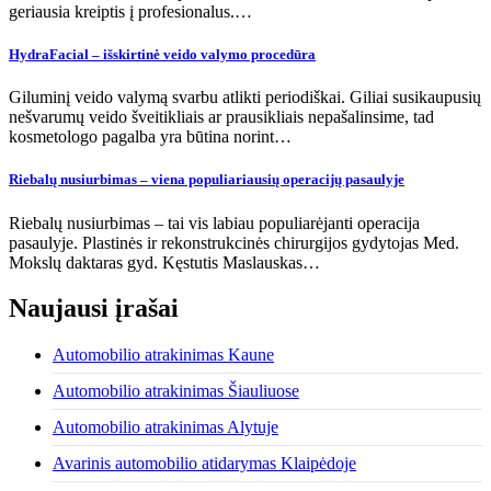
geriausia kreiptis į profesionalus.…
HydraFacial – išskirtinė veido valymo procedūra
Giluminį veido valymą svarbu atlikti periodiškai. Giliai susikaupusių
nešvarumų veido šveitikliais ar prausikliais nepašalinsime, tad
kosmetologo pagalba yra būtina norint…
Riebalų nusiurbimas – viena populiariausių operacijų pasaulyje
Riebalų nusiurbimas – tai vis labiau populiarėjanti operacija
pasaulyje. Plastinės ir rekonstrukcinės chirurgijos gydytojas Med.
Mokslų daktaras gyd. Kęstutis Maslauskas…
Naujausi įrašai
Automobilio atrakinimas Kaune
Automobilio atrakinimas Šiauliuose
Automobilio atrakinimas Alytuje
Avarinis automobilio atidarymas Klaipėdoje