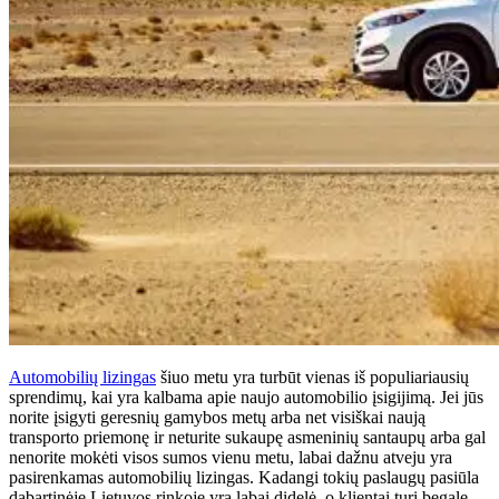
Automobilių lizingas
šiuo metu yra turbūt vienas iš populiariausių
sprendimų, kai yra kalbama apie naujo automobilio įsigijimą. Jei jūs
norite įsigyti geresnių gamybos metų arba net visiškai naują
transporto priemonę ir neturite sukaupę asmeninių santaupų arba gal
nenorite mokėti visos sumos vienu metu, labai dažnu atveju yra
pasirenkamas automobilių lizingas. Kadangi tokių paslaugų pasiūla
dabartinėje Lietuvos rinkoje yra labai didelė, o klientai turi begalę