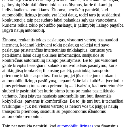
galimybių išsirinkti būtent tokius pasiūlymus, kurie tinkami jų
individualiems poreikiams. Žinoma, nereikėtų pamiršti, kad
automobilių lizingo įmonių yra labai daug, todėl tarp jų susidariusi
konkurencija taip pat sudaro labai palankias sąlygas vartotojams,
kuriems reikia tokio pobūdžio paslaugų ir galimybių lizingo pagalba
įsigyti naują automobilį.
Žinoma, renkantis tokias paslaugas, visuomet vertėtų pasinaudoti
internetu, kadangi kiekvieni tokių paslaugų teikėjai turi savo
paslaugas pristatančius internetinius tinklalapius, kuriuose yra
pateikiama labai daug tikslinės informacijos, susijusios su
konkrečiais automobilių lizingo pasiūlymais. Be to, jūs visuomet
galite kreiptis tiesiogiai ir sulaukti individualaus pasiūlymo, kuris
atitiktų jūsų konkrečią finansinę padėtį, pasirinktą transporto
priemonę ir kitus aspektus. Tuo tarpu, jei jūs rasite jums tinkantį
automobilių lizingo pasiūlymą, nepamirškite labai atidžiai įvertinti ir
jums prieinamų transporto priemonių – akivaizdu, kad neturėtumėte
skubėti ir pasirinkti bet kurio pirmo jums po ranka pasitaikiusio
varianto. Jūsų įsigytas naujasis automobilis turi būti ilgaamžis,
kokybiškas, patvarus ir komfortiškas. Be to, jis turi būti ir techniškai
tvarkingas – juk nei vienas vartotojas nenori vos tik įsigijęs naują
transporto priemonę, susidurti su papildomomis išlaidomis
automobilio remontui.
Taip pat nereikia pamiršti, kad
automobilių lizingas
yra finansinis