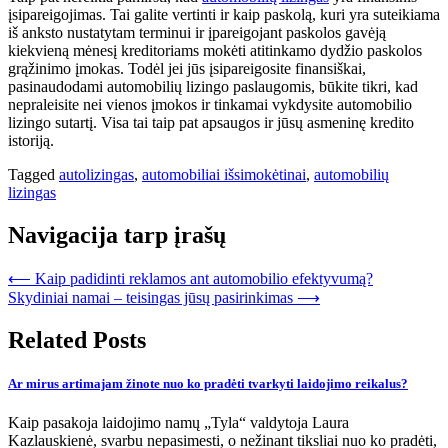
įsipareigojimas. Tai galite vertinti ir kaip paskolą, kuri yra suteikiama
iš anksto nustatytam terminui ir įpareigojant paskolos gavėją
kiekvieną mėnesį kreditoriams mokėti atitinkamo dydžio paskolos
grąžinimo įmokas. Todėl jei jūs įsipareigosite finansiškai,
pasinaudodami automobilių lizingo paslaugomis, būkite tikri, kad
nepraleisite nei vienos įmokos ir tinkamai vykdysite automobilio
lizingo sutartį. Visa tai taip pat apsaugos ir jūsų asmeninę kredito
istoriją.
Tagged
autolizingas
,
automobiliai išsimokėtinai
,
automobilių
lizingas
Navigacija tarp įrašų
⟵
Kaip padidinti reklamos ant automobilio efektyvumą?
Skydiniai namai – teisingas jūsų pasirinkimas
⟶
Related Posts
Ar mirus artimajam žinote nuo ko pradėti tvarkyti laidojimo reikalus?
Kaip pasakoja laidojimo namų „Tyla“ valdytoja Laura
Kazlauskienė, svarbu nepasimesti, o nežinant tiksliai nuo ko pradėti,