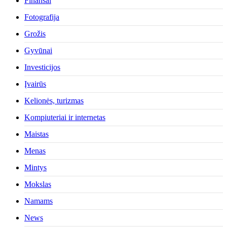
Finansai
Fotografija
Grožis
Gyvūnai
Investicijos
Įvairūs
Kelionės, turizmas
Kompiuteriai ir internetas
Maistas
Menas
Mintys
Mokslas
Namams
News