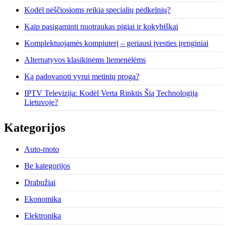
Kodėl nėščiosioms reikia specialių pėdkelnių?
Kaip pasigaminti nuotraukas pigiai ir kokybiškai
Komplektuojamės kompiuterį – geriausi įvesties įrenginiai
Alternatyvos klasikinėms liemenėlėms
Ką padovanoti vyrui metinių proga?
IPTV Televizija: Kodėl Verta Rinktis Šią Technologiją
Lietuvoje?
Kategorijos
Auto-moto
Be kategorijos
Drabužiai
Ekonomika
Elektronika