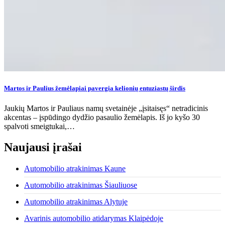
Martos ir Paulius žemėlapiai pavergia kelionių entuziastų širdis
Jaukių Martos ir Pauliaus namų svetainėje „įsitaisęs“ netradicinis
akcentas – įspūdingo dydžio pasaulio žemėlapis. Iš jo kyšo 30
spalvoti smeigtukai,…
Naujausi įrašai
Automobilio atrakinimas Kaune
Automobilio atrakinimas Šiauliuose
Automobilio atrakinimas Alytuje
Avarinis automobilio atidarymas Klaipėdoje