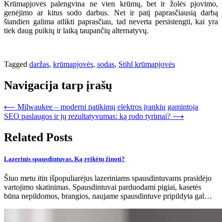
Krūmapjovės palengvina ne vien krūmų, bet ir žolės pjovimo,
genėjimo ar kitus sodo darbus. Net ir patį paprasčiausią darbą
šiandien galima atlikti paprasčiau, tad neverta persistengti, kai yra
tiek daug puikių ir laiką taupančių alternatyvų.
Tagged
daržas
,
krūmapjovės
,
sodas
,
Stihl krūmapjovės
Navigacija tarp įrašų
⟵
Milwaukee – moderni patikimų elektros įrankių gamintoja
SEO paslaugos ir jų rezultatyvumas: ką rodo tyrimai?
⟶
Related Posts
Lazerinis spausdintuvas. Ką reikėtų žinoti?
Šiuo metu itin išpopuliarėjus lazeriniams spausdintuvams prasidėjo
vartojimo skatinimas. Spausdintuvai parduodami pigiai, kasetės
būna nepildomos, brangios, naujame spausdintuve pripildyta gal…