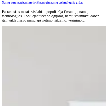
Namų automatizavimo ir išmaniųjų namų technologijų gidas
Pastaraisiais metais vis labiau populiarėja išmaniųjų namų
technologijos. Tobulėjant technologijoms, namų savininkai dabar
gali valdyti savo namų apšvietimo, šildymo, vėsinimo…