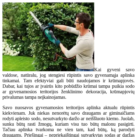
Kai gyveni savo
valdose, natūralu, jog stengiesi rūpintis savo gyvenamąja aplinka
tinkamai. Tam efektyviai gali būti naudojamos ir krūmapjovės.
Dabar, kai tujos ar įvairūs kito pobūdžio krūmai tampa puikia sodo
ar gyvenamosios teritorijos ženklinimo dekoracija, krūmapjovių
privalumas tampa neįkainojamas.
Savo nuosavos gyvenamosios teritorijos aplinka aktualu rūpintis
kiekvienam. Juk niekas nenorėtų savo draugams ar giminaičiams
rodyti apleisto sodo, nesutvarkyto daržo ar neiššluoto kiemo. Juolab,
sunku būtų rasti žmogų, kuriam visu tuo būtų malonu pasigirti.
Tačiau aplinka tvarkoma ne vien tam, kad būtų, ką parodyti
draugams. Priešingai – nepriekaištingai sutvarkytas sodas ar daržas