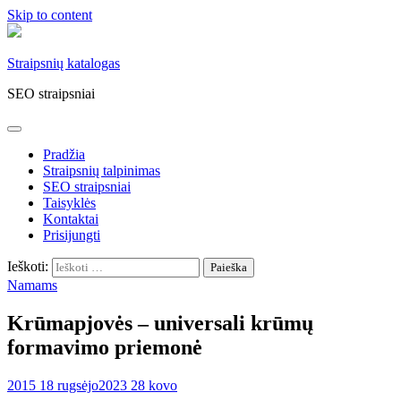
Skip to content
Straipsnių katalogas
SEO straipsniai
Pradžia
Straipsnių talpinimas
SEO straipsniai
Taisyklės
Kontaktai
Prisijungti
Ieškoti:
Namams
Krūmapjovės – universali krūmų
formavimo priemonė
2015 18 rugsėjo
2023 28 kovo