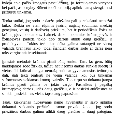
byloja apie pačio žmogaus pasaulėžiūrą, jo formuojamas vertybes
bei pačią asmenybę. Būtent todėl teritoriją aplink namą stengiamasi
prižiūrėti tinkamai.
Tenka sutikti, jog sodo ir daržo priežiūra gali pareikalauti nemažai
laiko. Reikia ne vien rūpintis įvairių augalų sodinimu, medžių
genėjimu, vaisių ir daržovių priežiūra, bet ir periodiškais žolės ar
krūmų pjovimo darbais. Laimei, dabar modernios krūmapjovės ir
žoliapjovės padeda tokio tipo darbus atlikti daug greičiau ir
produktyviau. Tokios technikos dėka galima sutaupyti ne vieną
valandą brangaus laiko, todėl šiandien darbas sode ar darže nėra
toks varginantis ir sekinantis.
Įprastais metodais krūmus pjauti būtų sunku. Tam, ko gero, būtų
naudojamos sodo žirklės, tačiau net ir jomis darbas sunkiai judėtų iš
vietos. Jei krūmai dengia nemažą sodo ar gyvenamosios teritorijos
dalį, gali tekti praleisti ne vieną valandą, kol bus tinkamai
suformuotas siekiamas krūmų įvaizdis. Tuo tarpu su tinkama įranga
krūmus pjauti galima be jokio vargo. Pasitelkus į pagalbą
krūmapjovę darbas judės daug greičiau, o ir pasiekti aukštesnes ar
sunkiai pasiekiamas vietas taps daug paprasčiau.
Taigi, kiekvienas nuosavame name gyvenantis ir savo aplinką
tinkamai siekiantis prižiūrėti asmuo privalo žinoti, jog sodo
priežiūros darbus galima atlikti daug greičiau ir daug patogiau.