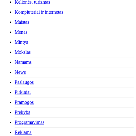
Kelionės, turizmas
Kompiuteriai ir internetas
Maistas
Menas
Mintys
Mokslas
Namams
News
Paslaugos
Pirkiniai
Pramogos
Prekyba
Programavimas
Reklama