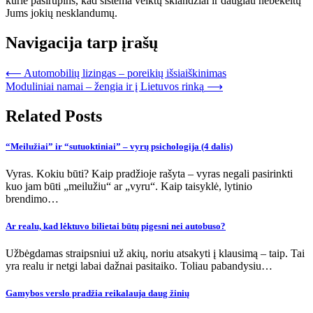
kurie pasirūpins, kad sistema veiktų sklandžiai ir daugiau nebekeltų
Jums jokių nesklandumų.
Navigacija tarp įrašų
⟵
Automobilių lizingas – poreikių išsiaiškinimas
Moduliniai namai – žengia ir į Lietuvos rinką
⟶
Related Posts
“Meilužiai” ir “sutuoktiniai” – vyrų psichologija (4 dalis)
Vyras. Kokiu būti? Kaip pradžioje rašyta – vyras negali pasirinkti
kuo jam būti „meilužiu“ ar „vyru“. Kaip taisyklė, lytinio
brendimo…
Ar realu, kad lėktuvo bilietai būtų pigesni nei autobuso?
Užbėgdamas straipsniui už akių, noriu atsakyti į klausimą – taip. Tai
yra realu ir netgi labai dažnai pasitaiko. Toliau pabandysiu…
Gamybos verslo pradžia reikalauja daug žinių