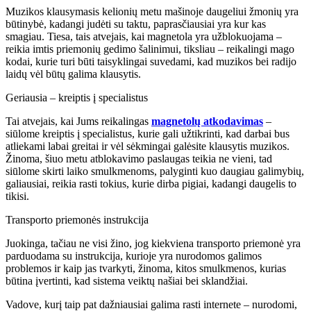
Muzikos klausymasis kelionių metu mašinoje daugeliui žmonių yra
būtinybė, kadangi judėti su taktu, paprasčiausiai yra kur kas
smagiau. Tiesa, tais atvejais, kai magnetola yra užblokuojama –
reikia imtis priemonių gedimo šalinimui, tiksliau – reikalingi mago
kodai, kurie turi būti taisyklingai suvedami, kad muzikos bei radijo
laidų vėl būtų galima klausytis.
Geriausia – kreiptis į specialistus
Tai atvejais, kai Jums reikalingas
magnetolų atkodavimas
–
siūlome kreiptis į specialistus, kurie gali užtikrinti, kad darbai bus
atliekami labai greitai ir vėl sėkmingai galėsite klausytis muzikos.
Žinoma, šiuo metu atblokavimo paslaugas teikia ne vieni, tad
siūlome skirti laiko smulkmenoms, palyginti kuo daugiau galimybių,
galiausiai, reikia rasti tokius, kurie dirba pigiai, kadangi daugelis to
tikisi.
Transporto priemonės instrukcija
Juokinga, tačiau ne visi žino, jog kiekviena transporto priemonė yra
parduodama su instrukcija, kurioje yra nurodomos galimos
problemos ir kaip jas tvarkyti, žinoma, kitos smulkmenos, kurias
būtina įvertinti, kad sistema veiktų našiai bei sklandžiai.
Vadove, kurį taip pat dažniausiai galima rasti internete – nurodomi,