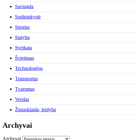
Saviugda
Sodininkystė
Sportas
Statyba
Sveikata
Švietimas
Technologijos
Transportas
Tvarumas
Verslas
Žiniasklaida, leidyba
Archyvai
Archyvai