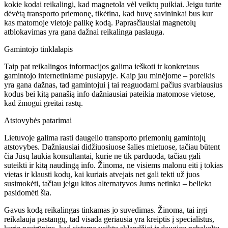
kokie kodai reikalingi, kad magnetola vėl veiktų puikiai. Jeigu turite
dėvėtą transporto priemonę, tikėtina, kad buvę savininkai bus kur
kas matomoje vietoje palikę kodą. Paprasčiausiai magnetolų
atblokavimas yra gana dažnai reikalinga paslauga.
Gamintojo tinklalapis
Taip pat reikalingos informacijos galima ieškoti ir konkretaus
gamintojo internetiniame puslapyje. Kaip jau minėjome – poreikis
yra gana dažnas, tad gamintojui į tai reaguodami pačius svarbiausius
kodus bei kitą panašią info dažniausiai pateikia matomose vietose,
kad žmogui greitai rastų.
Atstovybės patarimai
Lietuvoje galima rasti daugelio transporto priemonių gamintojų
atstovybes. Dažniausiai didžiuosiuose šalies mietuose, tačiau būtent
čia Jūsų laukia konsultantai, kurie ne tik parduoda, tačiau gali
suteikti ir kitą naudingą info. Žinoma, ne visiems malonu eiti į tokias
vietas ir klausti kodų, kai kuriais atvejais net gali tekti už juos
susimokėti, tačiau jeigu kitos alternatyvos Jums netinka – belieka
pasidomėti šia.
Gavus kodą reikalingas tinkamas jo suvedimas. Žinoma, tai irgi
reikalauja pastangų, tad visada geriausia yra kreiptis į specialistus,