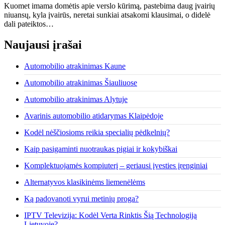
Kuomet imama domėtis apie verslo kūrimą, pastebima daug įvairių
niuansų, kyla įvairūs, neretai sunkiai atsakomi klausimai, o didelė
dali pateiktos…
Naujausi įrašai
Automobilio atrakinimas Kaune
Automobilio atrakinimas Šiauliuose
Automobilio atrakinimas Alytuje
Avarinis automobilio atidarymas Klaipėdoje
Kodėl nėščiosioms reikia specialių pėdkelnių?
Kaip pasigaminti nuotraukas pigiai ir kokybiškai
Komplektuojamės kompiuterį – geriausi įvesties įrenginiai
Alternatyvos klasikinėms liemenėlėms
Ką padovanoti vyrui metinių proga?
IPTV Televizija: Kodėl Verta Rinktis Šią Technologiją
Lietuvoje?