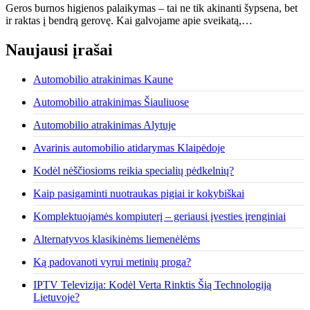
Geros burnos higienos palaikymas – tai ne tik akinanti šypsena, bet
ir raktas į bendrą gerovę. Kai galvojame apie sveikatą,…
Naujausi įrašai
Automobilio atrakinimas Kaune
Automobilio atrakinimas Šiauliuose
Automobilio atrakinimas Alytuje
Avarinis automobilio atidarymas Klaipėdoje
Kodėl nėščiosioms reikia specialių pėdkelnių?
Kaip pasigaminti nuotraukas pigiai ir kokybiškai
Komplektuojamės kompiuterį – geriausi įvesties įrenginiai
Alternatyvos klasikinėms liemenėlėms
Ką padovanoti vyrui metinių proga?
IPTV Televizija: Kodėl Verta Rinktis Šią Technologiją
Lietuvoje?