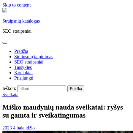
Skip to content
Straipsnių katalogas
SEO straipsniai
Pradžia
Straipsnių talpinimas
SEO straipsniai
Taisyklės
Kontaktai
Prisijungti
Ieškoti:
Sveikata
Miško maudynių nauda sveikatai: ryšys
su gamta ir sveikatingumas
2023 4 balandžio