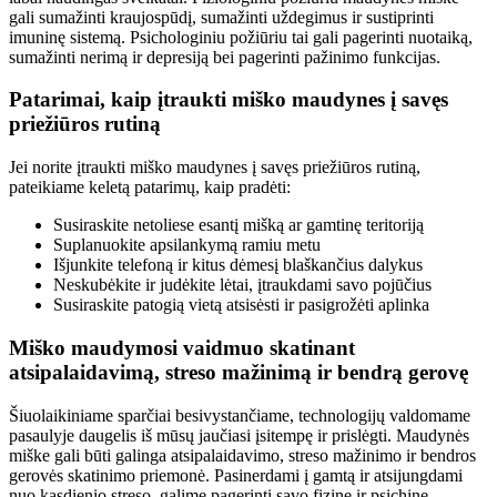
gali sumažinti kraujospūdį, sumažinti uždegimus ir sustiprinti
imuninę sistemą. Psichologiniu požiūriu tai gali pagerinti nuotaiką,
sumažinti nerimą ir depresiją bei pagerinti pažinimo funkcijas.
Patarimai, kaip įtraukti miško maudynes į savęs
priežiūros rutiną
Jei norite įtraukti miško maudynes į savęs priežiūros rutiną,
pateikiame keletą patarimų, kaip pradėti:
Susiraskite netoliese esantį mišką ar gamtinę teritoriją
Suplanuokite apsilankymą ramiu metu
Išjunkite telefoną ir kitus dėmesį blaškančius dalykus
Neskubėkite ir judėkite lėtai, įtraukdami savo pojūčius
Susiraskite patogią vietą atsisėsti ir pasigrožėti aplinka
Miško maudymosi vaidmuo skatinant
atsipalaidavimą, streso mažinimą ir bendrą gerovę
Šiuolaikiniame sparčiai besivystančiame, technologijų valdomame
pasaulyje daugelis iš mūsų jaučiasi įsitempę ir prislėgti. Maudynės
miške gali būti galinga atsipalaidavimo, streso mažinimo ir bendros
gerovės skatinimo priemonė. Pasinerdami į gamtą ir atsijungdami
nuo kasdienio streso, galime pagerinti savo fizinę ir psichinę