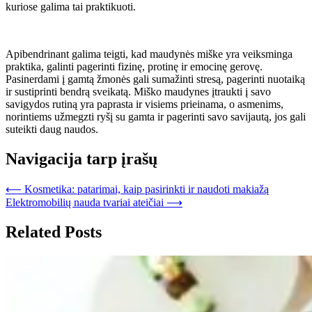
kuriose galima tai praktikuoti.
Apibendrinant galima teigti, kad maudynės miške yra veiksminga
praktika, galinti pagerinti fizinę, protinę ir emocinę gerovę.
Pasinerdami į gamtą žmonės gali sumažinti stresą, pagerinti nuotaiką
ir sustiprinti bendrą sveikatą. Miško maudynes įtraukti į savo
savigydos rutiną yra paprasta ir visiems prieinama, o asmenims,
norintiems užmegzti ryšį su gamta ir pagerinti savo savijautą, jos gali
suteikti daug naudos.
Navigacija tarp įrašų
⟵
Kosmetika: patarimai, kaip pasirinkti ir naudoti makiažą
Elektromobilių nauda tvariai ateičiai
⟶
Related Posts