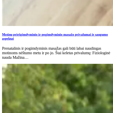
Motinų priešgimdyminio ir pogimdyminio masažo privalumai ir saugumo
aspektai
Prenatalinis ir pogimdyminis masažas gali būti labai naudingas
motinoms nėštumo metu ir po jo. Štai keletas privalumų: Fiziologinė
nauda Mažina…