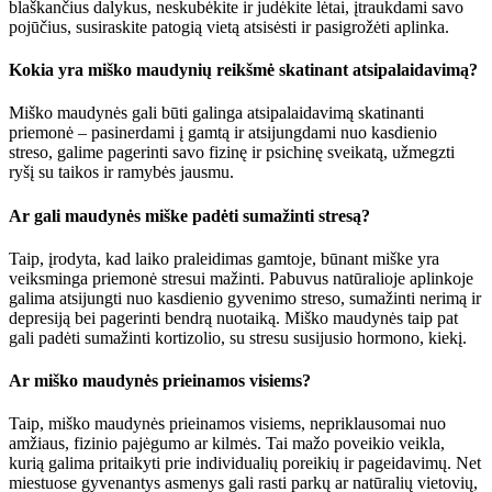
blaškančius dalykus, neskubėkite ir judėkite lėtai, įtraukdami savo
pojūčius, susiraskite patogią vietą atsisėsti ir pasigrožėti aplinka.
Kokia yra miško maudynių reikšmė skatinant atsipalaidavimą?
Miško maudynės gali būti galinga atsipalaidavimą skatinanti
priemonė – pasinerdami į gamtą ir atsijungdami nuo kasdienio
streso, galime pagerinti savo fizinę ir psichinę sveikatą, užmegzti
ryšį su taikos ir ramybės jausmu.
Ar gali maudynės miške padėti sumažinti stresą?
Taip, įrodyta, kad laiko praleidimas gamtoje, būnant miške yra
veiksminga priemonė stresui mažinti. Pabuvus natūralioje aplinkoje
galima atsijungti nuo kasdienio gyvenimo streso, sumažinti nerimą ir
depresiją bei pagerinti bendrą nuotaiką. Miško maudynės taip pat
gali padėti sumažinti kortizolio, su stresu susijusio hormono, kiekį.
Ar miško maudynės prieinamos visiems?
Taip, miško maudynės prieinamos visiems, nepriklausomai nuo
amžiaus, fizinio pajėgumo ar kilmės. Tai mažo poveikio veikla,
kurią galima pritaikyti prie individualių poreikių ir pageidavimų. Net
miestuose gyvenantys asmenys gali rasti parkų ar natūralių vietovių,