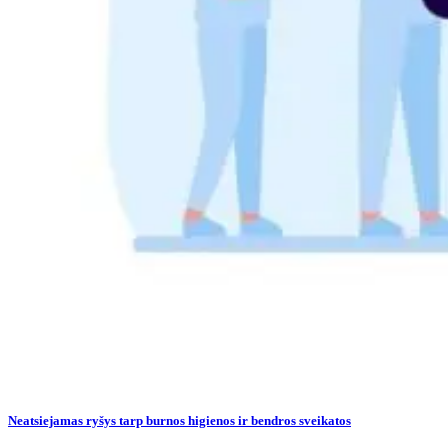
Neatsiejamas ryšys tarp burnos higienos ir bendros sveikatos