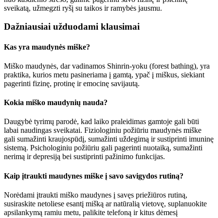
sveikatą, užmegzti ryšį su taikos ir ramybės jausmu.
Dažniausiai užduodami klausimai
Kas yra maudynės miške?
Miško maudynės, dar vadinamos Shinrin-yoku (forest bathing), yra
praktika, kurios metu pasineriama į gamtą, ypač į miškus, siekiant
pagerinti fizinę, protinę ir emocinę savijautą.
Kokia miško maudynių nauda?
Daugybė tyrimų parodė, kad laiko praleidimas gamtoje gali būti
labai naudingas sveikatai. Fiziologiniu požiūriu maudynės miške
gali sumažinti kraujospūdį, sumažinti uždegimą ir sustiprinti imuninę
sistemą. Psichologiniu požiūriu gali pagerinti nuotaiką, sumažinti
nerimą ir depresiją bei sustiprinti pažinimo funkcijas.
Kaip įtraukti maudynes miške į savo savigydos rutiną?
Norėdami įtraukti miško maudynes į savęs priežiūros rutiną,
susiraskite netoliese esantį mišką ar natūralią vietovę, suplanuokite
apsilankymą ramiu metu, palikite telefoną ir kitus dėmesį