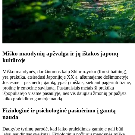
Miško maudynių apžvalga ir jų ištakos japonų
kultūroje
Miško maudynės, dar žinomos kaip Shinrin-yoku (forest bathing),
yra praktika, atsiradusi Japonijoje XX a. aštuntajame dešimtmetyje.
Jos esmė – pasinerti į gamtą, ypač į miškus, siekiant pagerinti fizinę,
protinę ir emocinę savijautą. Pastaraisiais metais ši praktika
išpopuliarėjo visame pasaulyje, nes vis daugiau žmonių pripažįsta
laiko praleidimo gamtoje naudą.
Fiziologinė ir psichologinė pasinėrimo į gamtą
nauda
Daugybė tyrimų parodė, kad laiko praleidimas gamtoje gali būti
labai naudingas sveikatai. Fiziologiniu požiūriu maudynės miške