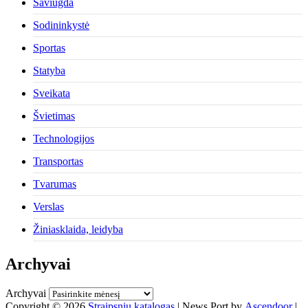
Saviugda
Sodininkystė
Sportas
Statyba
Sveikata
Švietimas
Technologijos
Transportas
Tvarumas
Verslas
Žiniasklaida, leidyba
Archyvai
Archyvai
Copyright © 2026
Straipsnių katalogas
| News Port by
Ascendoor
|