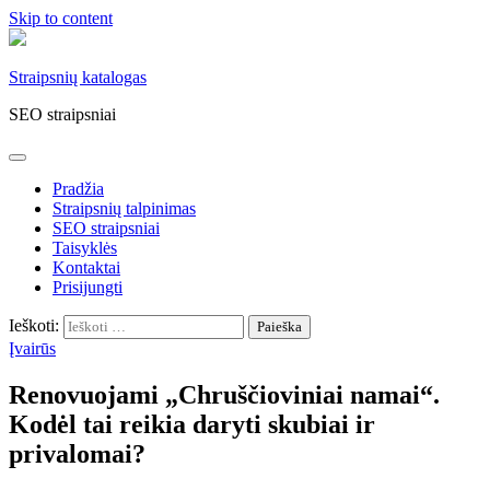
Skip to content
Straipsnių katalogas
SEO straipsniai
Pradžia
Straipsnių talpinimas
SEO straipsniai
Taisyklės
Kontaktai
Prisijungti
Ieškoti:
Įvairūs
Renovuojami „Chruščioviniai namai“.
Kodėl tai reikia daryti skubiai ir
privalomai?