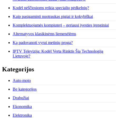
Kodėl nėščiosioms reikia specialių pėdkelnių?
Kaip pasigaminti nuotraukas pigiai ir kokybiškai
Komplektuojamės kompiuterį – geriausi įvesties įrenginiai
Alternatyvos klasikinėms liemenėlėms
Ką padovanoti vyrui metinių proga?
IPTV Televizija: Kodėl Verta Rinktis Šią Technologiją
Lietuvoje?
Kategorijos
Auto-moto
Be kategorijos
Drabužiai
Ekonomika
Elektronika