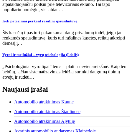
atpalaiduojančiu poilsiu prie televizoriaus ekrano. Tai tapo
populiariu pomėgiu, vis labiau…
Keli patarimai perkant rašalinį spausdintuvą
Šis kasečių tipas turi pakankamai daug privalumų todėl, jeigu jau
renkamės spausdintuvą, kuris turi rašalines kasetes, reiktų atkreipti
dėmesį į…
Vyrai ir meilužiai – vyrų psichologija (I dalis)
„Psichologiniai vyro tipai” tema – plati ir nevienareikšmė. Kaip ten
bebūtų, tačiau sistematizavimas leidžia surinkti daugumą tipinių
atvejų ir sudėti…
Naujausi įrašai
Automobilio atrakinimas Kaune
Automobilio atrakinimas Šiauliuose
Automobilio atrakinimas Alytuje
Avarinis automobilio atidarymas Klaipėdoje