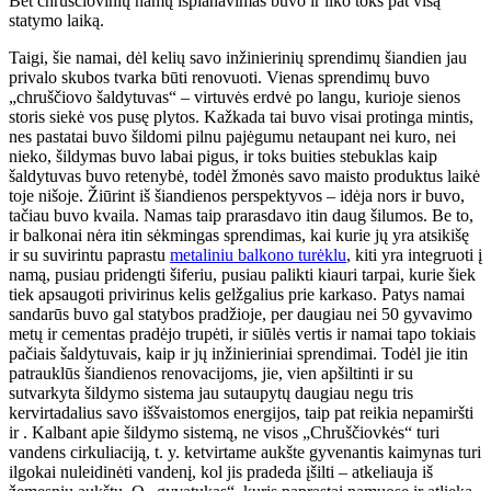
Bet chruščiovinių namų išplanavimas buvo ir liko toks pat visą
statymo laiką.
Taigi, šie namai, dėl kelių savo inžinierinių sprendimų šiandien jau
privalo skubos tvarka būti renovuoti. Vienas sprendimų buvo
„chruščiovo šaldytuvas“ – virtuvės erdvė po langu, kurioje sienos
storis siekė vos pusę plytos. Kažkada tai buvo visai protinga mintis,
nes pastatai buvo šildomi pilnu pajėgumu netaupant nei kuro, nei
nieko, šildymas buvo labai pigus, ir toks buities stebuklas kaip
šaldytuvas buvo retenybė, todėl žmonės savo maisto produktus laikė
toje nišoje. Žiūrint iš šiandienos perspektyvos – idėja nors ir buvo,
tačiau buvo kvaila. Namas taip prarasdavo itin daug šilumos. Be to,
ir balkonai nėra itin sėkmingas sprendimas, kai kurie jų yra atsikišę
ir su suvirintu paprastu
metaliniu balkono turėklu
, kiti yra integruoti į
namą, pusiau pridengti šiferiu, pusiau palikti kiauri tarpai, kurie šiek
tiek apsaugoti privirinus kelis gelžgalius prie karkaso. Patys namai
sandarūs buvo gal statybos pradžioje, per daugiau nei 50 gyvavimo
metų ir cementas pradėjo trupėti, ir siūlės vertis ir namai tapo tokiais
pačiais šaldytuvais, kaip ir jų inžinieriniai sprendimai. Todėl jie itin
patrauklūs šiandienos renovacijoms, jie, vien apšiltinti ir su
sutvarkyta šildymo sistema jau sutaupytų daugiau negu tris
kervirtadalius savo iššvaistomos energijos, taip pat reikia nepamiršti
ir . Kalbant apie šildymo sistemą, ne visos „Chruščiovkės“ turi
vandens cirkuliaciją, t. y. ketvirtame aukšte gyvenantis kaimynas turi
ilgokai nuleidinėti vandenį, kol jis pradeda įšilti – atkeliauja iš