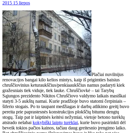
2015 15 liepos
Plačiai nuvilnijus
renovacijos bangai kilo kelios mintys, kaip iš prigimties baisius
chruščiovinius keturaukščius/penkiaaukščius namus padaryti kiek
gražesniais tiek viduje, tiek lauke. Chruščiovkė – tai Tarybų
Sąjungos prezidento Nikitos Chruščiovo valdymo laikais masiškai
statyti 3-5 aukštų namai. Kurie pradžioje buvo statomi čerpiniais –
šiferio stogais. Po to taupant medžiagas ir darbų atlikimo greitį buvo
pereita prie paprastesnės konstrukcijos plokščių bitumu dengtų
stogų. Taip pat ir laiptinės keitėsi nežymiai, vietoje betono turėklų
atsirado nelabai
kokybiški laiptų turėklai
, kurie buvo pasirinkti dėl
beveik tokios pačios kainos, tačiau daug greitesnio įrengimo laiko.