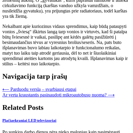
žemesnių aukštų. O „gyvatukas“, kuris paprastai namuose ir atlieka
cirkuliavimo funkciją (karštas vanduo užkyla vamzdžiais, o
nusileidžia gyvatuku), yra prijungtas prie radiatoriaus, todėl karštas
yra tik žiemą.
Nekalbant apie kuriozinus vidaus sprendimus, kaip būdą pataupyti
vonios „šviesą“ iškirtus langą tarp vonios ir virtuvės, kad ši patalpa
būtų šviesesnė ir vaikai, pasilipę ant kėdės galėtų pasižiūrėti į
besimaudančius tėvus ar vyresnius brolius/seseris. Na, pats buto
išplanavimas buvo labiau laikotarpio ir funkcionalumo reikalas,
matyt tuo laiku taip atrodė geriausia, dėl to net ir šiuolaikiniai
sprendimai ateities kartoms jau atrodytų kvaili. Išplanavimas kaip ir
stilius – keitėsi nuo laikotarpio.
Navigacija tarp įrašų
⟵
Parduodu verslą – svarbiausi etapai
Ar verta kraustantis pasinaudoti mikroautobusų nuoma?
⟶
Related Posts
Plačiaekraniai LED televizoriai
Po sunkios darbo dienos nėra nieko maloniau kaip pasimėgauti