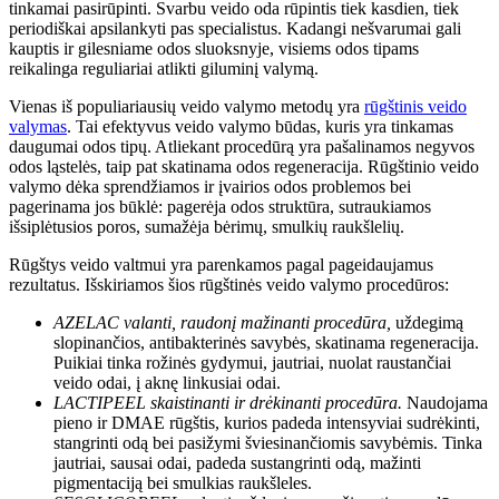
tinkamai pasirūpinti. Svarbu veido oda rūpintis tiek kasdien, tiek
periodiškai apsilankyti pas specialistus. Kadangi nešvarumai gali
kauptis ir gilesniame odos sluoksnyje, visiems odos tipams
reikalinga reguliariai atlikti giluminį valymą.
Vienas iš populiariausių veido valymo metodų yra
rūgštinis veido
valymas
. Tai efektyvus veido valymo būdas, kuris yra tinkamas
daugumai odos tipų. Atliekant procedūrą yra pašalinamos negyvos
odos ląstelės, taip pat skatinama odos regeneracija. Rūgštinio veido
valymo dėka sprendžiamos ir įvairios odos problemos bei
pagerinama jos būklė: pagerėja odos struktūra, sutraukiamos
išsiplėtusios poros, sumažėja bėrimų, smulkių raukšlelių.
Rūgštys veido valtmui yra parenkamos pagal pageidaujamus
rezultatus. Išskiriamos šios rūgštinės veido valymo procedūros:
AZELAC valanti, raudonį mažinanti procedūra,
uždegimą
slopinančios, antibakterinės savybės, skatinama regeneracija.
Puikiai tinka rožinės gydymui, jautriai, nuolat raustančiai
veido odai, į aknę linkusiai odai.
LACTIPEEL skaistinanti ir drėkinanti procedūra.
Naudojama
pieno ir DMAE rūgštis, kurios padeda intensyviai sudrėkinti,
stangrinti odą bei pasižymi šviesinančiomis savybėmis. Tinka
jautriai, sausai odai, padeda sustangrinti odą, mažinti
pigmentaciją bei smulkias raukšleles.