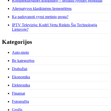
Komplektuojamės kompiuterį – geriausi įvesties įrenginiai
Alternatyvos klasikinėms liemenėlėms
Ką padovanoti vyrui metinių proga?
IPTV Televizija: Kodėl Verta Rinktis Šią Technologiją
Lietuvoje?
Kategorijos
Auto-moto
Be kategorijos
Drabužiai
Ekonomika
Elektronika
Finansai
Fotografija
Grožis