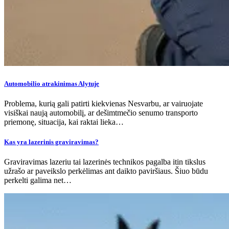
Automobilio atrakinimas Alytuje
Problema, kurią gali patirti kiekvienas Nesvarbu, ar vairuojate
visiškai naują automobilį, ar dešimtmečio senumo transporto
priemonę, situacija, kai raktai lieka…
Kas yra lazerinis graviravimas?
Graviravimas lazeriu tai lazerinės technikos pagalba itin tikslus
užrašo ar paveikslo perkėlimas ant daikto paviršiaus. Šiuo būdu
perkelti galima net…