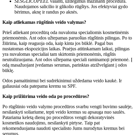
SESGLICOPEEL
valanti, uždegimus mažinanti procedūra.
Naudojamos salicilio ir glikolio rūgštys. Jos efektyviai gydo
bėrimus, aknę ir randus po aknės.
Kaip atliekamas rūgštinis veido valymas?
Prieš atliekant procedūrą oda nuvaloma specialiomis kosmetinėmis
priemonėmis. Ant odos užtepamas paruoštas rūgštinis pilingas. Po to
žiūrima, kaip reaguoja oda, kaip kinta jos būklė. Pagal bus
nustatomas ekspozicijos laikas. Praėjus atitinkamam laikui, pilingas
yra nuvalomas specialiai tam skirtomis priemonėmis, rūgštis
neutralizuojama. Ant odos užtepama speciali raminamoji priemonė. Į
odą masažuojant įvedamas serumas, parinktas atzižvelgiant į odos
būklę.
Odos pamaitinimui bei sudrėkinimui uždedama veido kaukė. Ir
galiausiai oda patepama kremu su SPF.
Kaip prižiūrima veido oda po procedūros?
Po rūgštinio veido valymo procedūros svarbu vengti buvimo saulėje,
nesilankyti soliariume, tepti veido kremus su apsauga nuo saulės.
Patariama keletą dienų po procedūros vengti dekoratyvinės
kosmetikos naudojimo, nesilankyti pirtyse. Taip pat
rekomenduojama naudoti specialisto Jums nurodytus kremus bei
serumus.