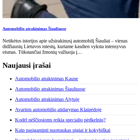
Automobilio atrakinimas Šiauliuose
Netikėtos istorijos apie užsirakinusį automobilį Šiauliai – vienas
didžiausių Lietuvos miestų, kuriame kasdien vyksta intensyvus
eismas. Tūkstančiai žmonių važiuoja į…
Naujausi įrašai
Automobilio atrakinimas Kaune
Automobilio atrakinimas Šiauliuose
Automobilio atrakinimas Alytuje
Avarinis automobilio atidarymas Klaipėdoje
Kodėl nėščiosioms reikia specialių pėdkelnių?
Kaip pasigaminti nuotraukas pigiai ir kokybiškai