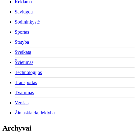
Reklama
Saviugda
Sodininkystė
Sportas
Statyba
Sveikata
Švietimas
Technologijos
Transportas
Tvarumas
Verslas
Žiniasklaida, leidyba
Archyvai