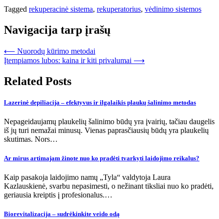
Tagged
rekuperacinė sistema
,
rekuperatorius
,
vėdinimo sistemos
Navigacija tarp įrašų
⟵
Nuorodų kūrimo metodai
Įtempiamos lubos: kaina ir kiti privalumai
⟶
Related Posts
Lazerinė depiliacija – efektyvus ir ilgalaikis plaukų šalinimo metodas
Nepageidaujamų plaukelių šalinimo būdų yra įvairių, tačiau daugelis
iš jų turi nemažai minusų. Vienas paprasčiausių būdų yra plaukelių
skutimas. Nors…
Ar mirus artimajam žinote nuo ko pradėti tvarkyti laidojimo reikalus?
Kaip pasakoja laidojimo namų „Tyla“ valdytoja Laura
Kazlauskienė, svarbu nepasimesti, o nežinant tiksliai nuo ko pradėti,
geriausia kreiptis į profesionalus.…
Biorevitalizacija – sudrėkinkite veido odą