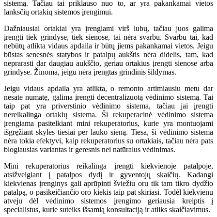
sistemą. Tačiau tai priklauso nuo to, ar yra pakankamai vietos
lanksčių ortakių sistemos įrengimui.
Dažniausiai ortakiai yra įrengiami virš lubų, tačiau juos galima
įrengti tiek grindyse, tiek sienose, tai nėra svarbu. Svarbu tai, kad
nebūtų atlikta vidaus apdaila ir būtų jiems pakankamai vietos. Jeigu
būstas senesnės statybos ir patalpų aukštis nėra didelis, tam, kad
neprarasti dar daugiau aukščio, geriau ortakius įrengti sienose arba
grindyse. Žinoma, jeigu nėra įrengtas grindinis šildymas.
Jeigu vidaus apdaila yra atlikta, o remonto artimiausiu metu dar
nesate numatę, galima įrengti decentralizuotą vėdinimo sistemą. Tai
taip pat yra priverstinio vėdinimo sistema, tačiau jai įrengti
nereikalinga ortakių sistema. Ši rekuperacinė vėdinimo sistema
įrengiama pasitelkiant mini rekuperatorius, kurie yra montuojami
išgręžiant skyles tiesiai per lauko sieną. Tiesa, ši vėdinimo sistema
nėra tokia efektyvi, kaip rekuperatorius su ortakiais, tačiau nėra pats
blogiausias variantas ir geresnis nei natūralus vėdinimas.
Mini rekuperatorius reikalinga įrengti kiekvienoje patalpoje,
atsižvelgiant į patalpos dydį ir gyventojų skaičių. Kadangi
kiekvienas įrenginys gali aprūpinti šviežiu oru tik tam tikro dydžio
patalpą, o pasikeičiančio oro kiekis taip pat skiriasi. Todėl kiekvienu
atveju dėl vėdinimo sistemos įrengimo geriausia kreiptis į
specialistus, kurie suteiks išsamią konsultaciją ir atliks skaičiavimus.