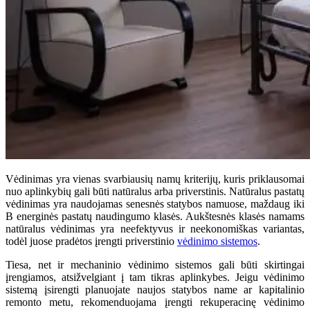
Vėdinimas yra vienas svarbiausių namų kriterijų, kuris priklausomai
nuo aplinkybių gali būti natūralus arba priverstinis. Natūralus pastatų
vėdinimas yra naudojamas senesnės statybos namuose, maždaug iki
B energinės pastatų naudingumo klasės. Aukštesnės klasės namams
natūralus vėdinimas yra neefektyvus ir neekonomiškas variantas,
todėl juose pradėtos įrengti priverstinio
vėdinimo sistemos
.
Tiesa, net ir mechaninio vėdinimo sistemos gali būti skirtingai
įrengiamos, atsižvelgiant į tam tikras aplinkybes. Jeigu vėdinimo
sistemą įsirengti planuojate naujos statybos name ar kapitalinio
remonto metu, rekomenduojama įrengti rekuperacinę vėdinimo