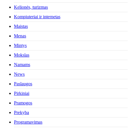
Kelionės, turizmas
Kompiuteriai ir internetas
Maistas
Menas
Mintys
Mokslas
Namams
News
Paslaugos
Pirkiniai
Pramogos
Prekyba
Programavimas