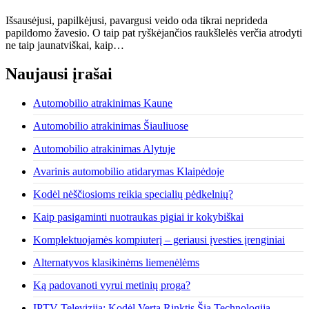
Išsausėjusi, papilkėjusi, pavargusi veido oda tikrai neprideda
papildomo žavesio. O taip pat ryškėjančios raukšlelės verčia atrodyti
ne taip jaunatviškai, kaip…
Naujausi įrašai
Automobilio atrakinimas Kaune
Automobilio atrakinimas Šiauliuose
Automobilio atrakinimas Alytuje
Avarinis automobilio atidarymas Klaipėdoje
Kodėl nėščiosioms reikia specialių pėdkelnių?
Kaip pasigaminti nuotraukas pigiai ir kokybiškai
Komplektuojamės kompiuterį – geriausi įvesties įrenginiai
Alternatyvos klasikinėms liemenėlėms
Ką padovanoti vyrui metinių proga?
IPTV Televizija: Kodėl Verta Rinktis Šią Technologiją