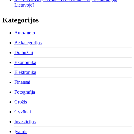
Lietuvoje?
Kategorijos
Auto-moto
Be kategorijos
Drabužiai
Ekonomika
Elektronika
Finansai
Fotografija
Grožis
Gyvūnai
Investicijos
Įvairūs