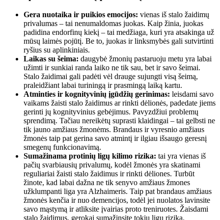
Gera nuotaika ir puikios emocijos:
vienas iš stalo žaidimų
privalumas – tai nenumaldomas juokas. Kaip žinia, juokas
padidina endorfinų kiekį – tai medžiaga, kuri yra atsakinga už
mūsų laimės pojūtį. Be to, juokas ir linksmybės gali sutvirtinti
ryšius su aplinkiniais.
Laikas su šeima:
daugybė žmonių pastaruoju metu yra labai
užimti ir sunkiai randa laiko ne tik sau, bet ir savo šeimai.
Stalo žaidimai gali padėti vėl drauge sujungti visą šeimą,
praleidžiant labai turiningą ir prasmingą laiką kartu.
Atminties ir kognityvinių įgūdžių gerinimas:
leisdami savo
vaikams žaisti stalo žaidimus ar rinkti dėlionės, padedate jiems
gerinti jų kognityvinius gebėjimus. Pavyzdžiui problemų
sprendimą. Tačiau nereikėtų suprasti klaidingai – tai gelbsti ne
tik jauno amžiaus žmonėms. Brandaus ir vyresnio amžiaus
žmonės taip pat gerina savo atmintį ir ilgiau išsaugo geresnį
smegenų funkcionavimą.
Sumažinama protinių ligų kilimo rizika:
tai yra vienas iš
pačių svarbiausių privalumų, kodėl žmonės yra skatinami
reguliariai žaisti stalo žaidimus ir rinkti dėliones. Turbūt
žinote, kad labai dažna ne tik senyvo amžiaus žmones
užklumpanti liga yra Alzhaimeris. Taip pat brandaus amžiaus
žmonės kenčia ir nuo demencijos, todėl jei nuolatos lavinsite
savo mąstymą ir atliksite įvairias proto treniruotes. Žaisdami
stalo žaidimus, gerokai sumažinsite tokių ligų riziką.