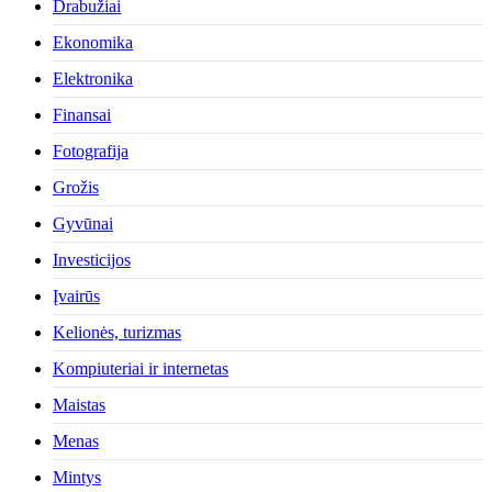
Drabužiai
Ekonomika
Elektronika
Finansai
Fotografija
Grožis
Gyvūnai
Investicijos
Įvairūs
Kelionės, turizmas
Kompiuteriai ir internetas
Maistas
Menas
Mintys