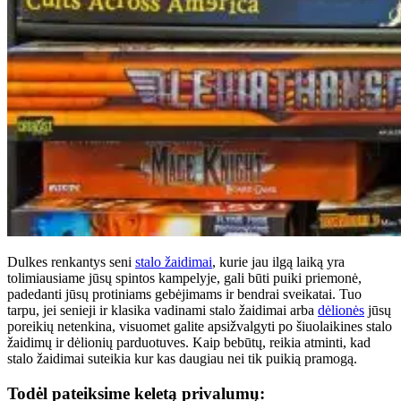
Dulkes renkantys seni
stalo žaidimai
, kurie jau ilgą laiką yra
tolimiausiame jūsų spintos kampelyje, gali būti puiki priemonė,
padedanti jūsų protiniams gebėjimams ir bendrai sveikatai. Tuo
tarpu, jei senieji ir klasika vadinami stalo žaidimai arba
dėlionės
jūsų
poreikių netenkina, visuomet galite apsižvalgyti po šiuolaikines stalo
žaidimų ir dėlionių parduotuves. Kaip bebūtų, reikia atminti, kad
stalo žaidimai suteikia kur kas daugiau nei tik puikią pramogą.
Todėl pateiksime keletą privalumų: