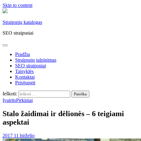
Skip to content
Straipsnių katalogas
SEO straipsniai
Pradžia
Straipsnių talpinimas
SEO straipsniai
Taisyklės
Kontaktai
Prisijungti
Ieškoti:
Įvairūs
Pirkiniai
Stalo žaidimai ir dėlionės – 6 teigiami
aspektai
2017 11 birželio