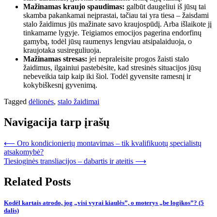
Mažinamas kraujo spaudimas:
galbūt daugeliui iš jūsų tai
skamba pakankamai neįprastai, tačiau tai yra tiesa – žaisdami
stalo žaidimus jūs mažinate savo kraujospūdį. Arba išlaikote jį
tinkamame lygyje. Teigiamos emocijos pagerina endorfinų
gamybą, todėl jūsų raumenys lengviau atsipalaiduoja, o
kraujotaka susireguliuoja.
Mažinamas stresas:
jei nepraleisite progos žaisti stalo
žaidimus, ilgainiui pastebėsite, kad stresinės situacijos jūsų
nebeveikia taip kaip iki šiol. Todėl gyvensite ramesnį ir
kokybiškesnį gyvenimą.
Tagged
dėlionės
,
stalo žaidimai
Navigacija tarp įrašų
⟵
Oro kondicionierių montavimas – tik kvalifikuotų specialistų
atsakomybė?
Tiesioginės transliacijos – dabartis ir ateitis
⟶
Related Posts
Kodėl kartais atrodo, jog „visi vyrai kiaulės”, o moterys „be logikos”? (5
dalis)