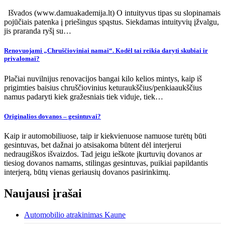
Išvados (www.damuakademija.lt) O intuityvus tipas su slopinamais
pojūčiais patenka į priešingus spąstus. Siekdamas intuityvių įžvalgu,
jis praranda ryšį su…
Renovuojami „Chruščioviniai namai“. Kodėl tai reikia daryti skubiai ir
privalomai?
Plačiai nuvilnijus renovacijos bangai kilo kelios mintys, kaip iš
prigimties baisius chruščiovinius keturaukščius/penkiaaukščius
namus padaryti kiek gražesniais tiek viduje, tiek…
Originalios dovanos – gesintuvai?
Kaip ir automobiliuose, taip ir kiekvienuose namuose turėtų būti
gesintuvas, bet dažnai jo atsisakoma būtent dėl interjerui
nedraugiškos išvaizdos. Tad jeigu ieškote įkurtuvių dovanos ar
tiesiog dovanos namams, stilingas gesintuvas, puikiai papildantis
interjerą, būtų vienas geriausių dovanos pasirinkimų.
Naujausi įrašai
Automobilio atrakinimas Kaune