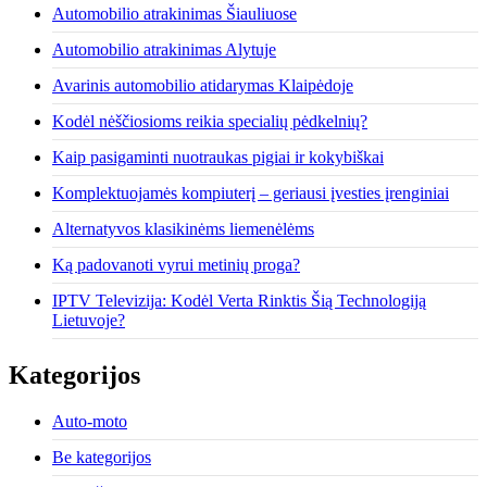
Automobilio atrakinimas Šiauliuose
Automobilio atrakinimas Alytuje
Avarinis automobilio atidarymas Klaipėdoje
Kodėl nėščiosioms reikia specialių pėdkelnių?
Kaip pasigaminti nuotraukas pigiai ir kokybiškai
Komplektuojamės kompiuterį – geriausi įvesties įrenginiai
Alternatyvos klasikinėms liemenėlėms
Ką padovanoti vyrui metinių proga?
IPTV Televizija: Kodėl Verta Rinktis Šią Technologiją
Lietuvoje?
Kategorijos
Auto-moto
Be kategorijos