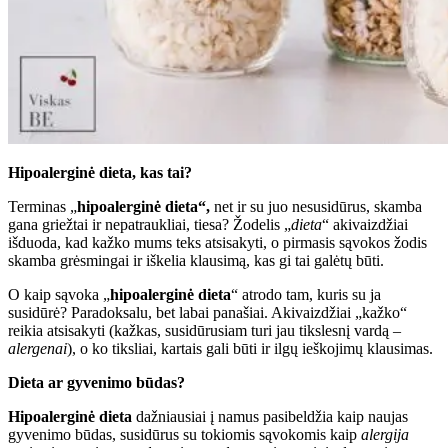
Hipoalerginė dieta, kas tai?
Terminas „
hipoalerginė dieta“,
net ir su juo nesusidūrus, skamba
gana griežtai ir nepatraukliai, tiesa? Žodelis „
dieta
“ akivaizdžiai
išduoda, kad kažko mums teks atsisakyti, o pirmasis sąvokos žodis
skamba grėsmingai ir iškelia klausimą, kas gi tai galėtų būti.
O kaip sąvoka „
hipoalerginė dieta
“ atrodo tam, kuris su ja
susidūrė? Paradoksalu, bet labai panašiai. Akivaizdžiai „kažko“
reikia atsisakyti (kažkas, susidūrusiam turi jau tikslesnį vardą –
alergenai
), o ko tiksliai, kartais gali būti ir ilgų ieškojimų klausimas.
Dieta ar gyvenimo būdas?
Hipoalerginė dieta
dažniausiai į namus pasibeldžia kaip naujas
gyvenimo būdas, susidūrus su tokiomis sąvokomis kaip
alergija