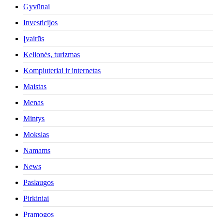
Gyvūnai
Investicijos
Įvairūs
Kelionės, turizmas
Kompiuteriai ir internetas
Maistas
Menas
Mintys
Mokslas
Namams
News
Paslaugos
Pirkiniai
Pramogos