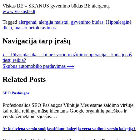
Viskas BE – SKANUS gyvenimo būdas BE alergenų.
www.viskasbe.lt
Tagged
alergenai
,
alergija maistui
,
gyvenimo būdas
,
Hipoalerginė
dieta
,
maisto netoleravimas
Navigacija tarp įrašų
⟵
Pilvo plastika – tai ne svorio mažinimo operacija – kada jos iš
tiesų reikia?
Skubus automobilio pardavimas
⟶
Related Posts
SEO Paslaugos
Profesionalios SEO Paslaugos Vilniuje Mes esame žaidimo viršuje,
kai reikia reitingą mūsų klientams Google organinių paieškos ir
verslo žemėlapių sąrašus.…
Ar kiekviena verslo studijas siūlanti kolegija verta vadintis verslo kolegija?