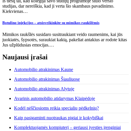
Iš tiesų tai, kad kolegija savo studijų programoje siūlo verslo
studijas, dar nereiškia, kad ji verta šio skambaus pavadinimo.
Kiekvienas…
Botulino injekcijos – atsisveikinkite su mimikos raukšlėmis
Mimikos raukšlės susidaro susitraukiant veido raumenims, kai jūs
juokiatės, šypsotės, suraukiat kaktą, pakeliat antakius ar rodote kitas
Jus užplūdusias emocijas.…
Naujausi įrašai
Automobilio atrakinimas Kaune
Automobilio atrakinimas Šiauliuose
Automobilio atrakinimas Alytuje
Avarinis automobilio atidarymas Klaipėdoje
Kodėl nėščiosioms reikia specialių pėdkelnių?
Kaip pasigaminti nuotraukas pigiai ir kokybiškai
Komplektuojamės kompiuterį – geriausi įvesties įrenginiai