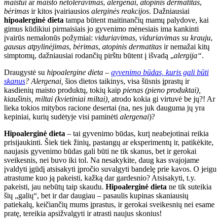
maistui
ar
maisto netoleravimas
,
alergenai
,
atopinis dermatitas
,
bėrimas
ir kitos įvairiausios
alerginės reakcijos
. Dažniausiai
hipoalerginė dieta
tampa būtent maitinančių mamų palydove, kai
gimus kūdikiui pirmaisiais jo gyvenimo mėnesiais ima kankinti
įvairūs nemalonūs požymiai:
viduriavimas
,
viduriavimas su krauju
,
gausus atpylinėjimas
,
bėrimas
,
atopinis dermatitas
ir nemažai kitų
simptomų, dažniausiai rodančių pirštu būtent į išvadą „
alergija“
.
Draugystė su
hipoalergine dieta –
gyvenimo būdas, kuris gali būti
skanus
? Alergenai,
šios dietos taikinys, visa šūsnis įprastų ir
kasdienių maisto produktų, tokių kaip
pienas (pieno produktai),
kiaušinis, miltai (kvietiniai miltai),
atrodo kokia gi virtuvė be jų?! Ar
lieka tokios mitybos racione desertai (na, nes juk dauguma jų yra
kepiniai, kurių sudėtyje visi paminėti
alergenai
)?
Hipoalerginė dieta
– tai gyvenimo būdas, kurį neabejotinai reikia
prisijaukinti. Šiek tiek žinių, pastangų ar eksperimentų ir, patikėkite,
naujasis gyvenimo būdas gali būti ne tik skanus, bet ir gerokai
sveikesnis, nei buvo iki tol. Na nesakykite, daug kas svajojame
įvaldyti įgūdį atsisakyti įpročio suvalgyti bandelę prie kavos. O jeigu
atrastume kuo ją pakeisti, kažką dar gardesnio? Atsisakyti, t.y.
pakeisti, jau nebūtų taip skaudu.
Hipoalerginė dieta
ne tik suteikia
šių „galių“, bet ir dar daugiau – pasaulis kupinas skaniausių
patiekalų, keičiančių mums įprastus, ir gerokai sveikesnių nei esame
pratę, tereikia apsižvalgyti ir atrasti naujus skonius!